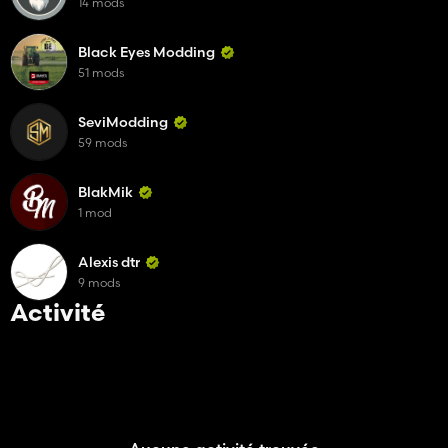
14 mods
Black Eyes Modding
51 mods
SeviModding
59 mods
BlakMik
1 mod
Alexis dtr
9 mods
Activité