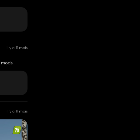
il y a 11 mois
t mods.
il y a 11 mois