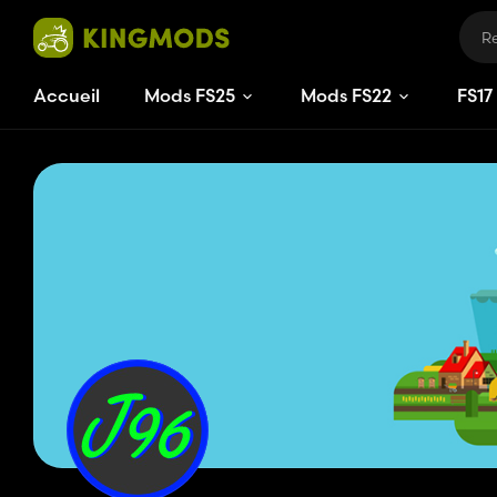
Accueil
Mods FS25
Mods FS22
FS
17