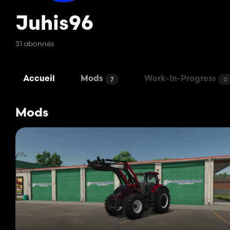
Juhis96
31 abonnés
Accueil
Mods
Work-In-Progress
7
0
Mods