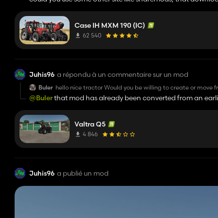
Case IH MXM 190 (IC)
62 540
Juhis96
a répondu à un commentaire sur un mod
Buler
hello nice tractor Would you be willing to create or move f
https://farmingsimulator22mods.com/valtra-s-convert-
@Buler
that mod has already been converted from an earlier
very please
Valtra Q5
4 846
Juhis96
a publié un mod