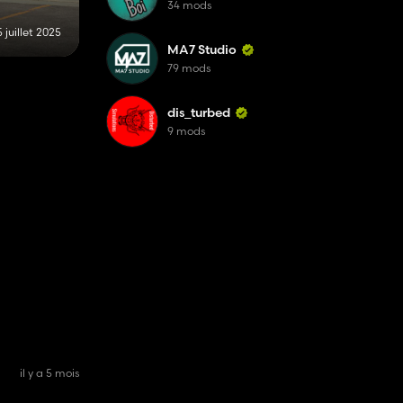
34 mods
 juillet 2025
MA7 Studio
79 mods
dis_turbed
9 mods
il y a 5 mois