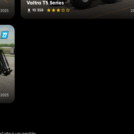
Valtra T5 Series
10 358
 2025
25
l 2023
d site is unuseable