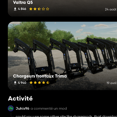
Valtra Q5
4 846
24 août
Chargeurs frontaux Trima
4 940
19 avri
Activité
Juhis96
a commenté un mod
could you use some other site like sharemods, that downloa