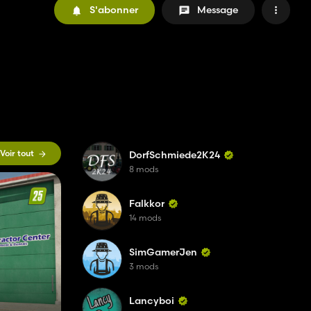
S'abonner
Message
Voir tout
DorfSchmiede2K24
8 mods
Falkkor
14 mods
SimGamerJen
3 mods
Lancyboi