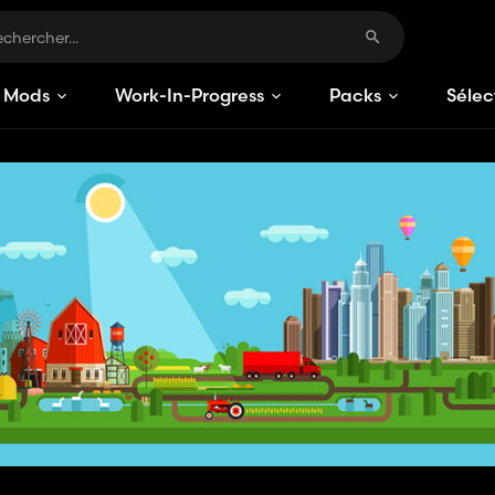
Mods
Work-In-Progress
Packs
Sélec