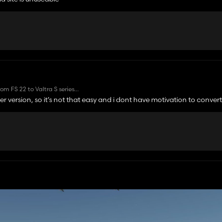
rom FS 22 to Valtra S series?
v1-0-2-fs22/
 version, so it’s not that easy and i dont have motivation to conver