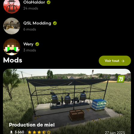
OlaHaldor
24 mods
QSL Modding
6 mods
Wery
3 mods
Mods
Voir tout
Production de miel
3 660
27 juin 2025