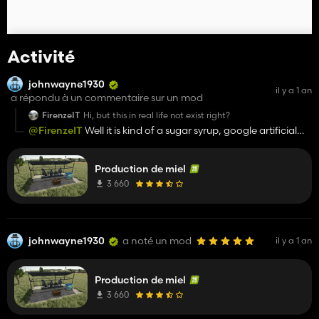
Activité
johnwayne1930
il y a 1 an
a répondu à un commentaire sur un mod
FirenzeIT
Hi, but this in real life not exist right?
@FirenzeIT
Well it is kind of a sugar syrup, google artificial
honey.
Production de miel
3 660
johnwayne1930
a noté un mod
il y a 1 an
Production de miel
3 660