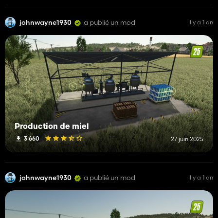
johnwayne1930
a publié un mod
il y a 1 an
Production de miel
3 660
27 juin 2025
johnwayne1930
a publié un mod
il y a 1 an