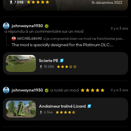
7 098
16 décembre 2022
johnwayne1930
il y a 3 ans
a répondu à un commentaire sur un mod
MICHEL68490
si je comprends bien ce mod ne fonctionne pas
avec le DLC platinum ?
The mod is specially designed for the Platinum DLC.
The sawmills with the new filltypes are only available if
merci
Platinum is also available. Without Platinum, it's just regular
Scierie PE
sawmills. For this the mod also needs the Production
Revamp mod.
10 586
johnwayne1930
a noté un mod
il y a 3 ans
Andaineur traîné Lizard
6 344