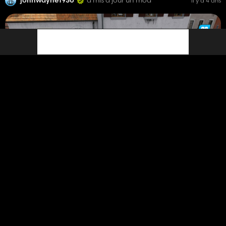
johnwayne1930
a mis à jour un mod
il y a 4 ans
Plate-forme Autoload Lindner Unitrac
11 875
13 décembre 2022
johnwayne1930
a mis à jour un mod
il y a 4 ans