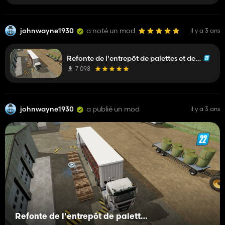
johnwayne1930
a noté un mod
il y a 3 ans
Refonte de l'entrepôt de palettes et de balles
7 098
johnwayne1930
a publié un mod
il y a 3 ans
Refonte de l'entrepôt de palettes et de balles