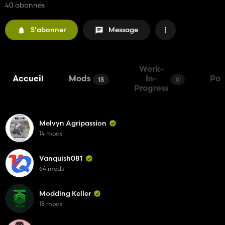
40 abonnés
S'abonner
Message
Work-
Accueil
Mods
In-
Pac
13
0
Progress
Melvyn Agripassion
14 mods
Vanquish081
64 mods
Modding Keller
18 mods