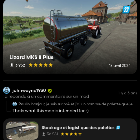
Lizard MKS 8 Plus
3 932
15 avril 2024
johnwayne1930
il y a 3 ans
a répondu à un commentaire sur un mod
Paulin
bonjour, je suis sur ps4 et j’ai un nombre de palette que je
ne peux pas dépasser. Est ce que quand les palettes sont
Thats what this mod is intended for. :)
dans l’entrepôt, elles ne comptent plus comme palettes
mais comme produit de l’entrepôt ? Je cherche un mode
pour que je puisse produire plus de palettes et les vendre
ensuite l’année d’après au meilleur prix.
Stockage et logistique des palettes
En attente de votre réponse :))
36 581