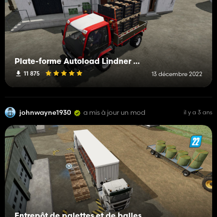
Plate-forme Autoload Lindner Unitrac
11 875
13 décembre 2022
johnwayne1930
a mis à jour un mod
il y a 3 ans
Entrepôt de palettes et de balles