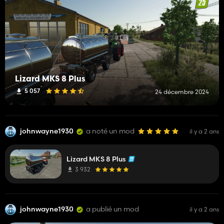
Lizard MKS 8 Plus
5 057
24 décembre 2024
johnwayne1930
a noté un mod
il y a 2 ans
Lizard MKS 8 Plus
3 932
johnwayne1930
a publié un mod
il y a 2 ans