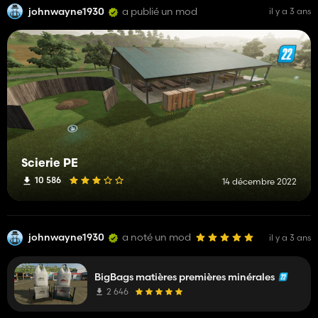
johnwayne1930
a publié un mod
il y a 3 ans
Scierie PE
10 586
14 décembre 2022
johnwayne1930
a noté un mod
il y a 3 ans
BigBags matières premières minérales
2 646