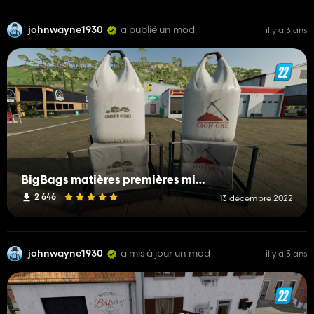
johnwayne1930
a publié un mod
il y a 3 ans
BigBags matières premières minérales
2 646
13 décembre 2022
johnwayne1930
a mis à jour un mod
il y a 3 ans