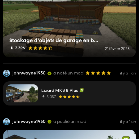
Stockage d'objets de garage en bois
3 396
21 février 2025
johnwayne1930
a noté un mod
il y a 1 an
Lizard MKS 8 Plus
5 057
johnwayne1930
a publié un mod
il y a 1 an