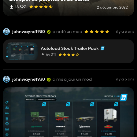
18 327
2 décembre 2022
johnwayne1930
a noté un mod
il y a 3 ans
Autoload Stock Trailer Pack
64 311
johnwayne1930
a mis à jour un mod
il y a 3 ans