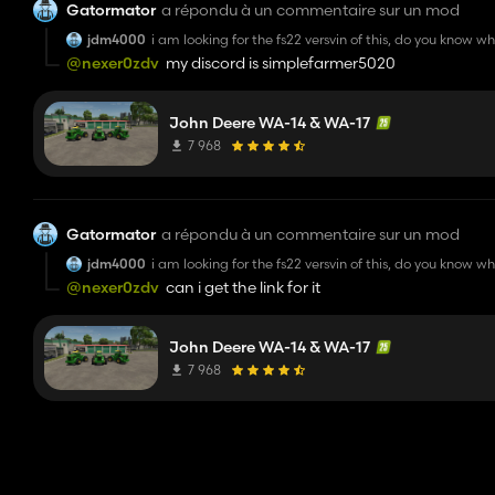
Gatormator
a répondu à un commentaire sur un mod
jdm4000
i am looking for the fs22 versvin of this, do you know whe
@nexer0zdv
my discord is simplefarmer5020
John Deere WA-14 & WA-17
7 968
Gatormator
a répondu à un commentaire sur un mod
jdm4000
i am looking for the fs22 versvin of this, do you know whe
@nexer0zdv
can i get the link for it
John Deere WA-14 & WA-17
7 968