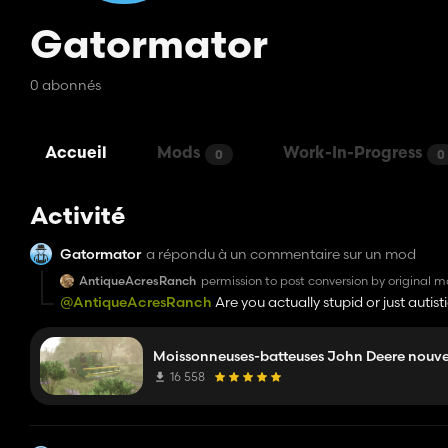
Gatormator
0 abonnés
Accueil
Mods
Work-In-Progress
0
0
Activité
Gatormator
a répondu à un commentaire sur un mod
AntiqueAcresRanch
permission to post conversion by original 
@AntiqueAcresRanch
Are you actually stupid or just auti
didn't ask for your opinion.
Moissonneuses-batteuses John Deere nouve
16 558