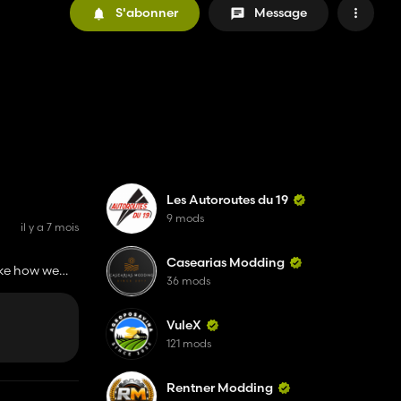
S'abonner
Message
Les Autoroutes du 19
9 mods
il y a 7 mois
Casearias Modding
like how we
36 mods
VuleX
121 mods
Rentner Modding