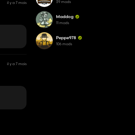
39 mods
il y a 7 mois
Maddog
11 mods
Peppe978
106 mods
il y a 7 mois