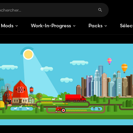
Mods
Work-In-Progress
Packs
Sélec