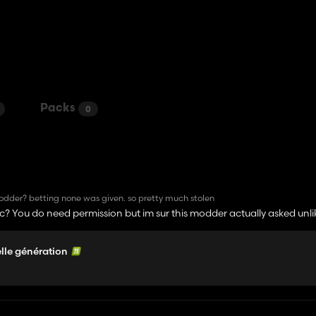
Packs
0
modder? betting none was given. so pretty much stolen
stic? You do need permission but im sur this modder actually asked un
lle génération