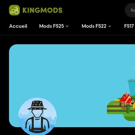
Accueil
Mods FS25
Mods FS22
FS
17