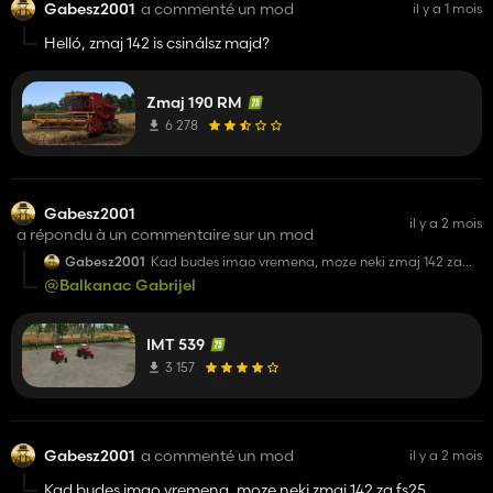
Gabesz2001
a commenté un mod
il y a 1 mois
Helló, zmaj 142 is csinálsz majd?
Zmaj 190 RM
6 278
Gabesz2001
il y a 2 mois
a répondu à un commentaire sur un mod
Gabesz2001
Kad budes imao vremena, moze neki zmaj 142 za
fs25 konvertat iz fs22?
@Balkanac Gabrijel
IMT 539
3 157
Gabesz2001
a commenté un mod
il y a 2 mois
Kad budes imao vremena, moze neki zmaj 142 za fs25