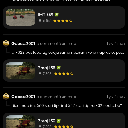
konvertat iz fs22?
IMT 539
3 157
Gabesz2001
a commenté un mod
il y a 4 mois
U FS22 bas lepo izgledaju samo neznam ko je napravio, pa
sad mi fale iz FS25
Zmaj 133
7 508
Gabesz2001
a commenté un mod
il y a 4 mois
Bice mod imt 560 stari tip i imt 542 stari tip za FS25 od tebe?
Zmaj 133
7 508