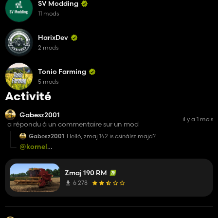
SV Modding
11 mods
HarixDev
2 mods
Tonio Farming
5 mods
Activité
Gabesz2001
il y a 1 mois
a répondu à un commentaire sur un mod
Gabesz2001
Helló, zmaj 142 is csinálsz majd?
@kornel
kanas
https://www.kingmods.net/en/fs22/mods/26962/zm
142-2
ezt nem lehetne átdobni 25be szebb ez a verzió ezzel a
Zmaj 190 RM
kinézettel meg héderrel?
6 278