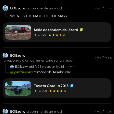
EOEzoiw
a commenté un mod
il y a 7 mois
WHAT IS THE NAME OF THE MAP?
Série de tandem de lézard
6 549
EOEzoiw
il y a 7 mois
a répondu à un commentaire sur un mod
EOEzoiw
abi fs 25 e convertliye bilirmiyim
@yusfarslnn1
tamam abi teşekkürler
Toyota Corolla 2018
16 758
EOEzoiw
a commenté un mod
il y a 7 mois