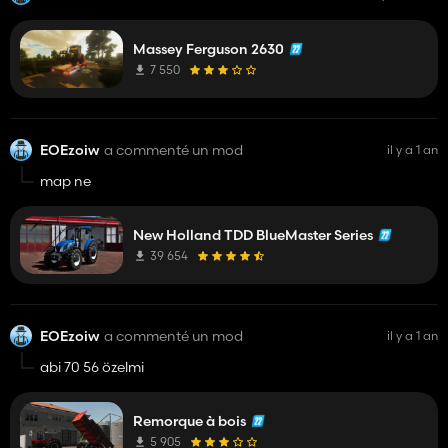
Massey Ferguson 2630
7 550
EOEzoiw
a commenté un mod
il y a 1 an
map ne
New Holland TDD BlueMaster Series
39 654
EOEzoiw
a commenté un mod
il y a 1 an
abi 70 56 özelmi
Remorque à bois
5 905