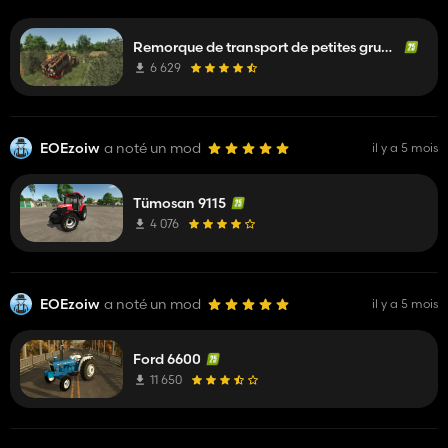
Remorque de transport de petites grumes
6 629
EOEzoiw
a noté un mod
il y a 5 mois
Tümosan 9115
4 076
EOEzoiw
a noté un mod
il y a 5 mois
Ford 6600
11 650