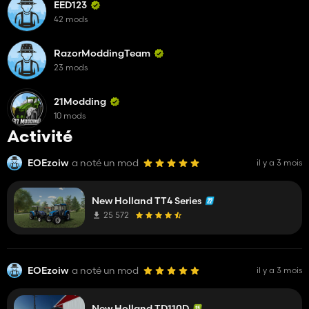
EED123
42 mods
RazorModdingTeam
23 mods
21Modding
10 mods
Activité
EOEzoiw
a noté un mod
il y a 3 mois
New Holland TT4 Series
25 572
EOEzoiw
a noté un mod
il y a 3 mois
New Holland TD110D