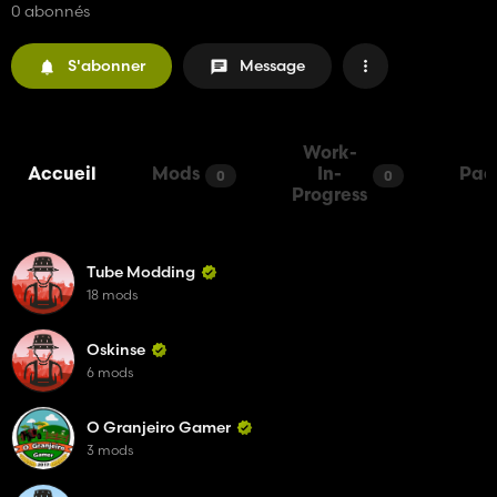
0 abonnés
S'abonner
Message
Work-
Accueil
Mods
In-
Pac
0
0
Progress
Tube Modding
18 mods
Oskinse
6 mods
O Granjeiro Gamer
3 mods