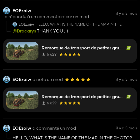
EOEzoiw
il y a 5 mois
a répondu à un commentaire sur un mod
EOEzoiw
HELLO, WHAT IS THE NAME OF THE MAP IN THE
PHOTO?
@Dracarys
THANK YOU :-)
Remorque de transport de petites grumes
6 629
EOEzoiw
a noté un mod
il y a 5 mois
Remorque de transport de petites grumes
6 629
EOEzoiw
a commenté un mod
il y a 5 mois
HELLO, WHAT IS THE NAME OF THE MAP IN THE PHOTO?