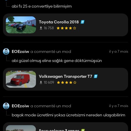
abi fs 25 e convertliye bilirmiyim
Toyota Corolla 2018
16 758
EOEzoiw
a commenté un mod
il y a 7 mois
abi güzel olmuş eline sağlık gene döktürmüşsün
Volkswagen Transporter T7
10 609
EOEzoiw
a commenté un mod
il y a 7 mois
başak mode ücretlimi yoksa ücretsizmi nereden ulaşabilirim
Sous-soleuse 3 rangs