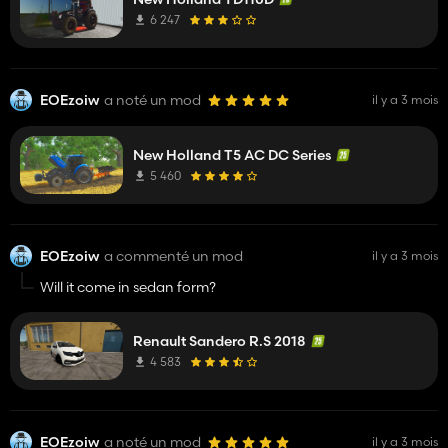
6 247
EOEzoiw
a noté un mod
il y a 3 mois
New Holland T5 AC DC Series
5 460
EOEzoiw
a commenté un mod
il y a 3 mois
Will it come in sedan form?
Renault Sandero R.S 2018
4 583
EOEzoiw
a noté un mod
il y a 3 mois