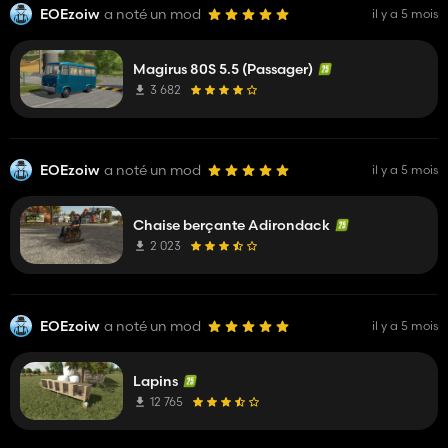
EOEzoiw
a noté un mod
il y a 5 mois
Magirus 80S 5.5 (Passager)
3 682
EOEzoiw
a noté un mod
il y a 5 mois
Chaise berçante Adirondack
2 023
EOEzoiw
a noté un mod
il y a 5 mois
Lapins
12 765