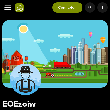
Connexion
EOEzoiw