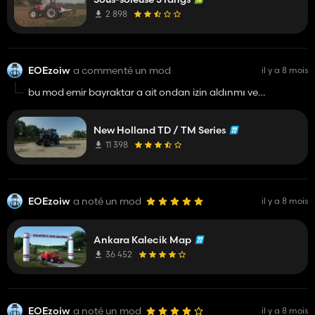
2 898
EOEzoiw
a commenté un mod
il y a 8 mois
bu mod emir bayraktar a ait ondan izin aldınmı ve
düzenlemek içinde izin aldınmı
New Holland TD / TM Series
11 398
EOEzoiw
a noté un mod
il y a 8 mois
Ankara Kalecik Map
36 452
EOEzoiw
a noté un mod
il y a 8 mois