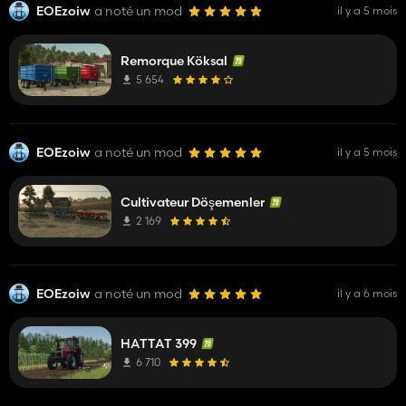
EOEzoiw
a noté un mod
il y a 5 mois
Remorque Köksal
5 654
EOEzoiw
a noté un mod
il y a 5 mois
Cultivateur Döşemenler
2 169
EOEzoiw
a noté un mod
il y a 6 mois
HATTAT 399
6 710