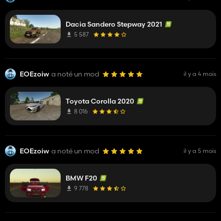
Dacia Sandero Stepway 2021
5 587
EOEzoiw
a noté un mod
il y a 4 mois
Toyota Corolla 2020
8 016
EOEzoiw
a noté un mod
il y a 5 mois
BMW F20
9 778