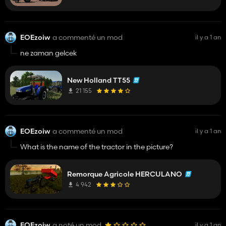
EOEzoiw
a commenté un mod
il y a 1 an
ne zaman gelcek
New Holland TT55
21 155
EOEzoiw
a commenté un mod
il y a 1 an
What is the name of the tractor in the picture?
Remorque Agricole HERCULANO
4 942
EOEzoiw
a noté un mod
il y a 1 an