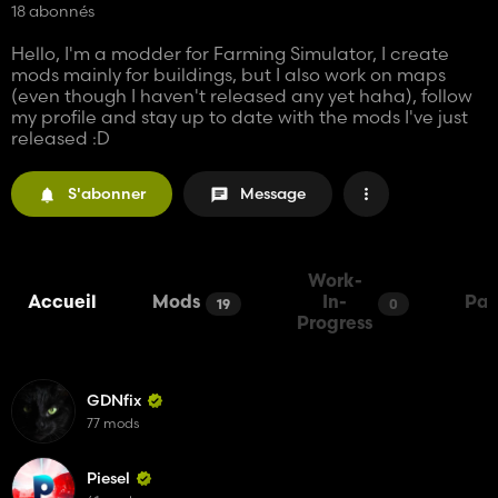
18 abonnés
Hello, I'm a modder for Farming Simulator, I create
mods mainly for buildings, but I also work on maps
(even though I haven't released any yet haha), follow
my profile and stay up to date with the mods I've just
released :D
S'abonner
Message
Work-
Accueil
Mods
In-
Pac
19
0
Progress
GDNfix
77 mods
Piesel