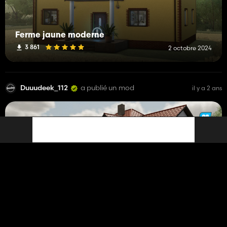
Ferme jaune moderne
3 861
2 octobre 2024
Duuudeek_112
a publié un mod
il y a 2 ans
Maison de luxe
13 911
26 mars 2024