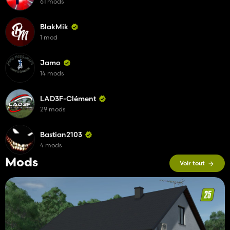
61 mods
BlakMik
1 mod
Jamo
14 mods
LAD3F-Clément
29 mods
Bastian2103
4 mods
Mods
Voir tout