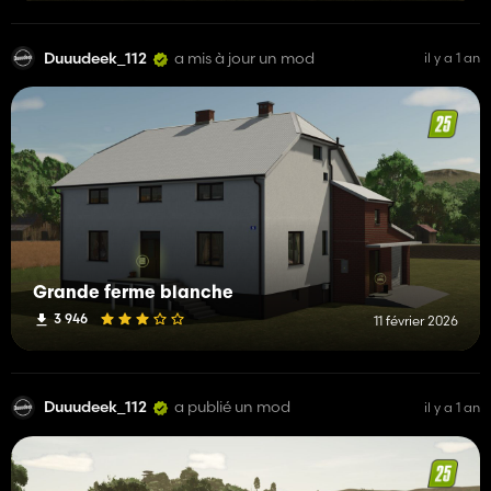
Duuudeek_112
a mis à jour un mod
il y a 1 an
Grande ferme blanche
3 946
11 février 2026
Duuudeek_112
a publié un mod
il y a 1 an