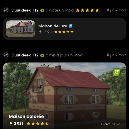
Duuudeek_112
a noté un mod
il y a 4 mois
Maison de luxe
13 911
Duuudeek_112
a mis à jour un mod
il y a 4 mois
Maison colorée
2 023
15 avril 2026