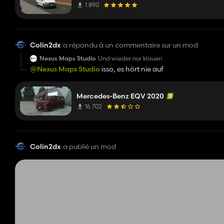
1 890
Colin2dx
a répondu à un commentaire sur un mod
Nexus Maps Studio
Und wieder nur klauen
@Nexus Maps Studio
isso, es hört nie auf
Mercedes-Benz EQV 2020
16 702
Colin2dx
a publié un mod