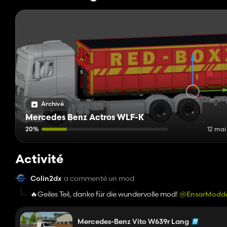
Archivé
Mercedes Benz Actros WLF-K
20%
12 mai
Activité
Colin2dx
a commenté un mod
🔥Geiles Teil, danke für die wundervolle mod!
@EnsarModd
Mercedes-Benz Vito W639r Lang