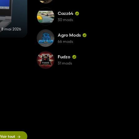
Cazz64
30 mods
8 mai 2026
Agro Mods
66 mods
Fudzo
31 mods
Voir tout