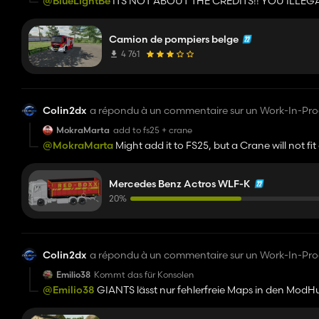
@BlueLightBe
ITS NOT ABOUT THE CREDITS!! YOU ILLE
Camion de pompiers belge
4 761
Colin2dx
a répondu à un commentaire sur un Work-In-Pro
MokraMarta
add to fs25 + crane
@MokraMarta
Might add it to FS25, but a Crane will not fit
different project in mind.
Mercedes Benz Actros WLF-K
20%
Colin2dx
a répondu à un commentaire sur un Work-In-Pro
Emilio38
Kommt das für Konsolen
@Emilio38
GIANTS lässt nur fehlerfreie Maps in den ModH