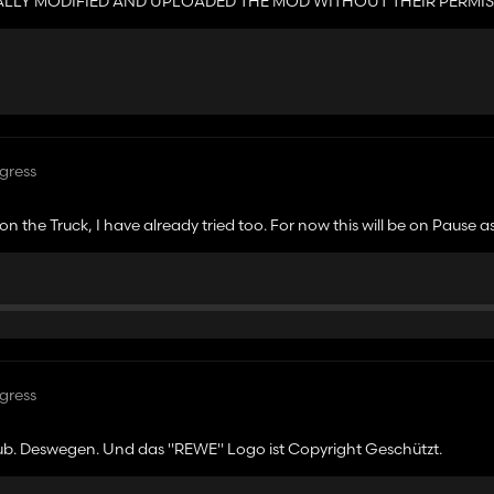
GALLY MODIFIED AND UPLOADED THE MOD WITHOUT THEIR PERMIS
gress
 on the Truck, I have already tried too. For now this will be on Pause a
gress
ub. Deswegen. Und das "REWE" Logo ist Copyright Geschützt.