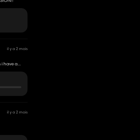
SION!!
il y a 2 mois
s i have a
il y a 2 mois