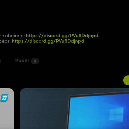
erscheinen:
https://discord.gg/PVu8Ddjnpd
pear:
https://discord.gg/PVu8Ddjnpd
Packs
0