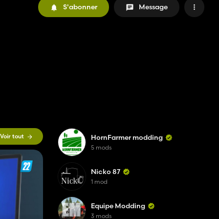
S'abonner
Message
Voir tout
HornFarmer modding
5 mods
Nicko 87
1 mod
Equipe Modding
3 mods