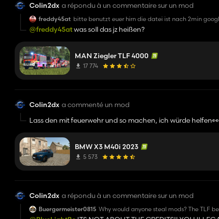
Colin2dx
a répondu à un commentaire sur un mod
freddy45at
bitte benutzt euer hirn die datei ist nach 2min goo
@freddy45at
was soll das jz heißen?
MAN Ziegler TLF 4000
17 774
Colin2dx
a commenté un mod
Lass den mit feuerwehr und so machen, ich würde helfen👀
BMW X3 M40i 2023
5 573
Colin2dx
a répondu à un commentaire sur un mod
Buergermeister0815
Why would anyone steal mods? The TLF bel