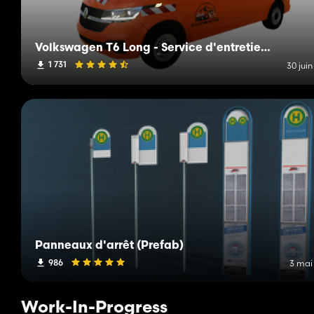
Volkswagen T6 Long - Service d'entretien routier de Mittelberg
1 731
30 jui
Panneaux d'arrêt (Prefab)
986
3 mai
Work-In-Progress