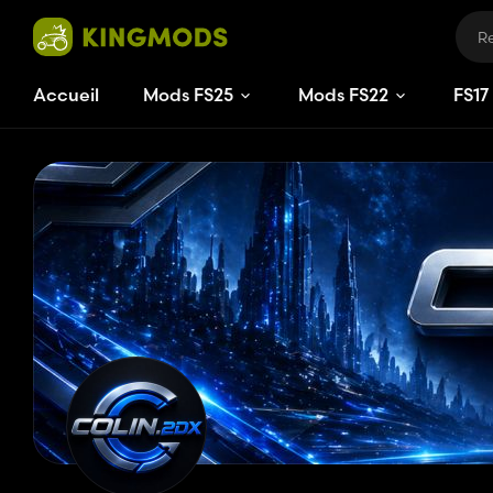
Accueil
Mods FS25
Mods FS22
FS
17