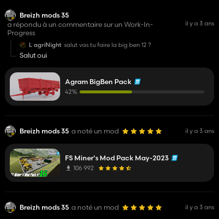
Breizh mods 35
il y a 3 ans
a répondu à un commentaire sur un Work-In-
Progress
L agriNight
salut vas tu faire la big ben 12 ?
Salut oui
Agram BigBen Pack
42%
Breizh mods 35
a noté un mod
il y a 3 ans
FS Miner's Mod Pack May-2023
106 992
Breizh mods 35
a noté un mod
il y a 3 ans