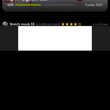
42%
9 juillet 2023
Breizh mods 35
a noté un mod
il y a 3 ans
Rolland V2 170
19 894
Breizh mods 35
il y a 3 ans
a répondu à un commentaire sur un mod
Breizh mods 35
gg
de rien
Manitou MLT 737
56 217