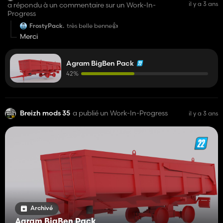
il y a 3 ans
a répondu à un commentaire sur un Work-In-
Progress
FrostyPack.
très belle benne👍️
Merci
Agram BigBen Pack
42%
Breizh mods 35
a publié un Work-In-Progress
il y a 3 ans
Archivé
Agram BigBen Pack