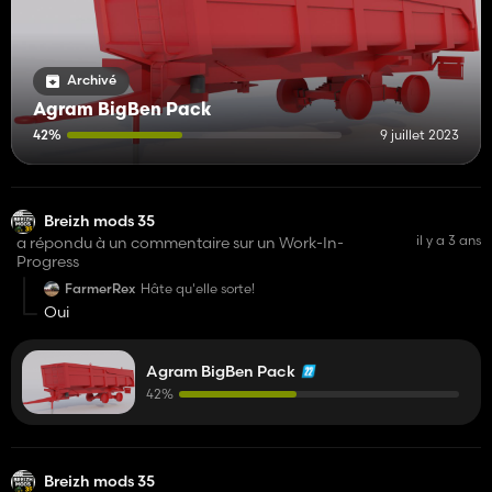
Archivé
Agram BigBen Pack
42%
9 juillet 2023
Breizh mods 35
il y a 3 ans
a répondu à un commentaire sur un Work-In-
Progress
FarmerRex
Hâte qu'elle sorte!
Oui
Agram BigBen Pack
42%
Breizh mods 35