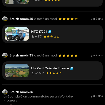
Breizh mods 35
a noté un mod
il y a 2 ans
HTZ 17221
6 217
Breizh mods 35
a noté un mod
il y a 2 ans
Un Petit Coin de France
36 507
Breizh mods 35
il y a 2 ans
a répondu à un commentaire sur un Work-In-
Progress