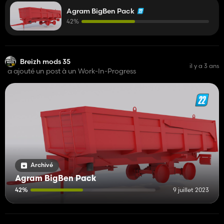
Agram BigBen Pack
42%
Breizh mods 35
il y a 3 ans
a ajouté un post à un Work-In-Progress
Archivé
Agram BigBen Pack
42%
9 juillet 2023