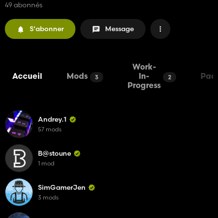
49 abonnés
S'abonner
Message
Work-
Accueil
Mods
In-
Pac
3
2
Progress
Andrey.1
57 mods
B@stoune
1 mod
SimGamerJen
3 mods