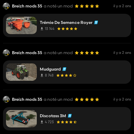
Breizh mods 35
a noté un mod
il y a 2 ans
Trémie De Semence Royer
13 144
Breizh mods 35
a noté un mod
il y a 2 ans
Mudguard
8 748
Breizh mods 35
a noté un mod
il y a 2 ans
Discotass 3M
4 723