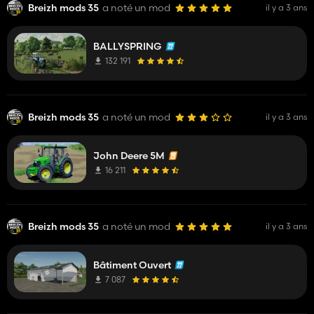
Breizh mods 35
a noté un mod
il y a 3 ans
BALLYSPRING
132 191
Breizh mods 35
a noté un mod
il y a 3 ans
John Deere 5M
16 211
Breizh mods 35
a noté un mod
il y a 3 ans
Bâtiment Ouvert
7 087