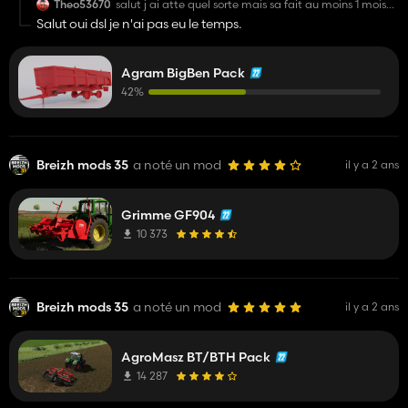
Theo53670
salut j ai atte quel sorte mais sa fait au moins 1 mois
quel reste a 42%
Salut oui dsl je n'ai pas eu le temps.
Agram BigBen Pack
42%
Breizh mods 35
a noté un mod
il y a 2 ans
Grimme GF904
10 373
Breizh mods 35
a noté un mod
il y a 2 ans
AgroMasz BT/BTH Pack
14 287