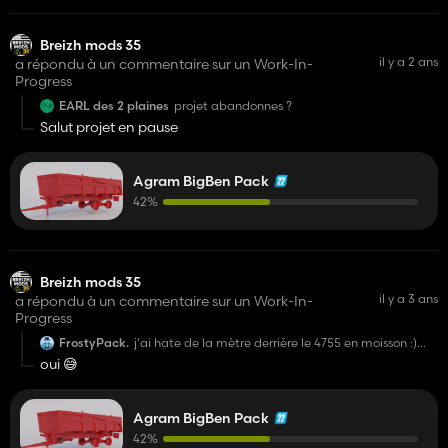
Breizh mods 35
il y a 2 ans
a répondu à un commentaire sur un Work-In-
Progress
EARL des 2 plaines
projet abandonnes ?
Salut projet en pause
Agram BigBen Pack
42%
Breizh mods 35
il y a 3 ans
a répondu à un commentaire sur un Work-In-
Progress
FrostyPack.
j'ai hate de la mètre derrière le 4755 en moisson :)
avec la john deere 8820 turbo
oui 😅
Agram BigBen Pack
42%