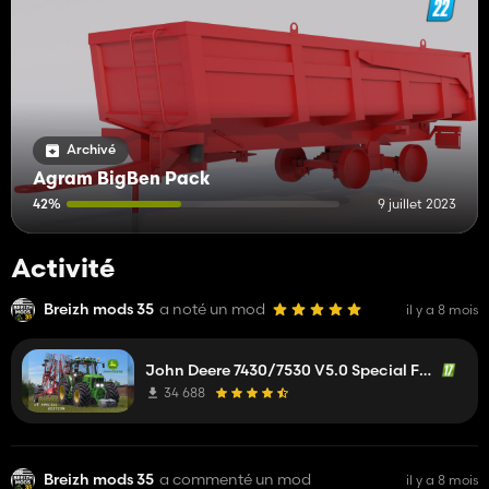
Archivé
Agram BigBen Pack
42%
9 juillet 2023
Activité
Breizh mods 35
a noté un mod
il y a 8 mois
John Deere 7430/7530 V5.0 Special Full
34 688
Breizh mods 35
a commenté un mod
il y a 8 mois