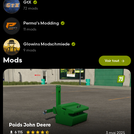
GtX
72 mods
Perma's Modding
11 mods
Glowins Modschmiede
9 mods
Mods
Voir tout
Poids John Deere
6 115
3 mai 2025