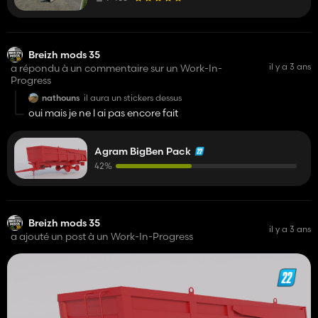
Breizh mods 35
il y a 3 ans
a répondu à un commentaire sur un Work-In-
Progress
nathouns
il aura un stickers dessus
oui mais je ne l ai pas encore fait
Agram BigBen Pack
42%
Breizh mods 35
il y a 3 ans
a ajouté un post à un Work-In-Progress