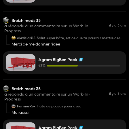
Breizh mods 35
il y a 3 ans
a répondu à un commentaire sur un Work-In-
Progress
alexislari15
Salut super hâte, est ce que tu pourrais mettre des
ridelles à maïs grise et à grain également et une
Merci de me donner l'idée
configuration de couleurs pour la benne aussi peut
être déjà prévu mais pour savoir merci 😉
Agram BigBen Pack
42%
Breizh mods 35
il y a 3 ans
a répondu à un commentaire sur un Work-In-
Progress
FarmerRex
Hâte de pouvoir jouer avec
Moi aussi
Agram BigBen Pack