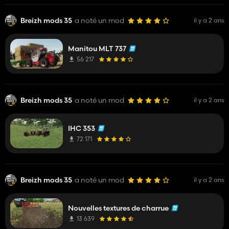
Breizh mods 35
a noté un mod
il y a 2 ans
Manitou MLT 737
56 217
Breizh mods 35
a noté un mod
il y a 2 ans
IHC 353
72 171
Breizh mods 35
a noté un mod
il y a 2 ans
Nouvelles textures de charrue
13 639