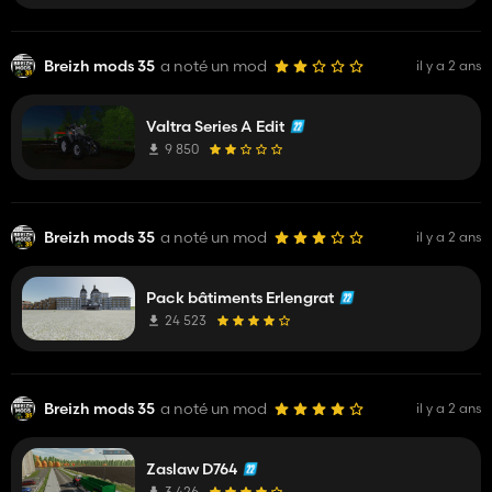
Breizh mods 35
a noté un mod
il y a 2 ans
Valtra Series A Edit
9 850
Breizh mods 35
a noté un mod
il y a 2 ans
Pack bâtiments Erlengrat
24 523
Breizh mods 35
a noté un mod
il y a 2 ans
Zaslaw D764
3 426