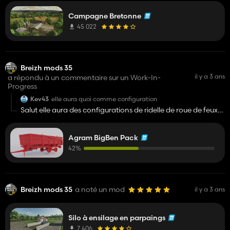
Campagne Bretonne
45 022
Breizh mods 35
il y a 3 ans
a répondu à un commentaire sur un Work-In-
Progress
Kev43
elle aura quoi comme configuration
Salut elle aura des configurations de ridelle de roue de feux
et autre...
Agram BigBen Pack
42%
Breizh mods 35
a noté un mod
il y a 3 ans
Silo à ensilage en parpaings
7 406