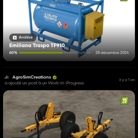
Archivé
Emiliana Traspo TF910
60%
28 décembre 2024
AgroSimCreations
il y a 1 an
a ajouté un post à un Work-In-Progress