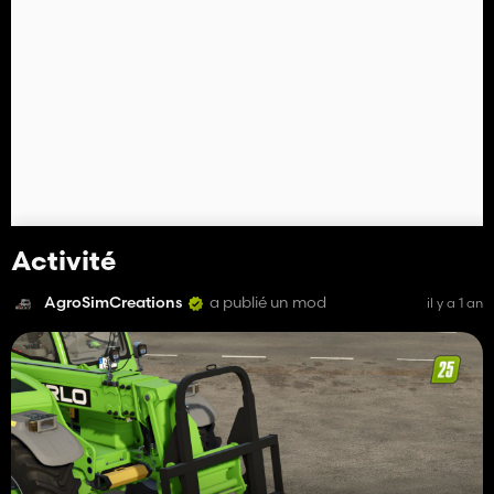
Activité
AgroSimCreations
a publié un mod
il y a 1 an