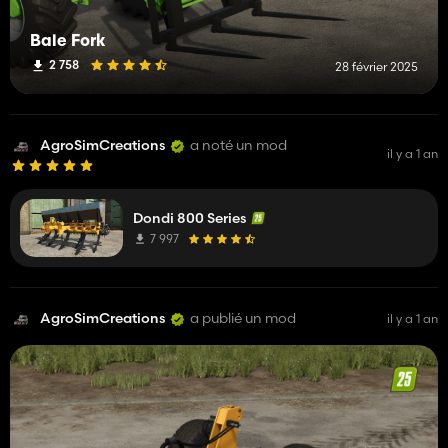
Bale Fork
2 758
28 février 2025
AgroSimCreations
a noté un mod
il y a 1 an
Dondi 800 Series
7 997
AgroSimCreations
a publié un mod
il y a 1 an