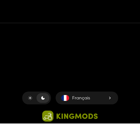
Contact
Aide
Conditions générales d'utilisation
Politique de confidentialité
Gérer les cookies
Français
Copyright © 2018-2026
King UP SAS
. Tous droits réservés.