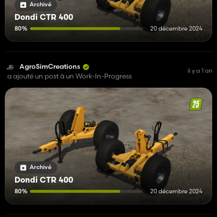
Archivé
Dondi CTR 400
80%
20 décembre 2024
AgroSimCreations
il y a 1 an
a ajouté un post à un Work-In-Progress
Archivé
Dondi CTR 400
80%
20 décembre 2024