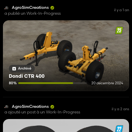
AgroSimCreations
il y a 1 an
a publié un Work-In-Progress
Archivé
Dondi CTR 400
80%
20 décembre 2024
AgroSimCreations
il y a 2 ans
a ajouté un post à un Work-In-Progress