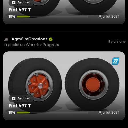
Archivé
Fiat 697 T
18%
9 juillet 2024
AgroSimCreations
il y a 2 ans
a publié un Work-In-Progress
Archivé
Fiat 697 T
18%
9 juillet 2024