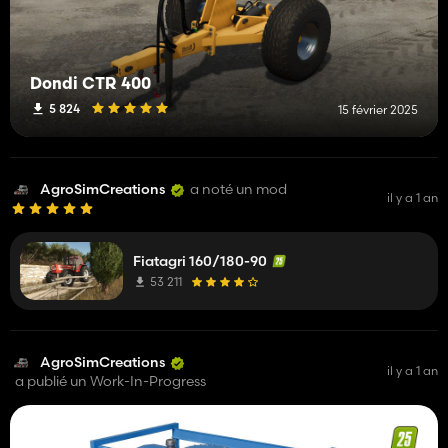
Dondi CTR 400
5 824
15 février 2025
AgroSimCreations
a noté un mod
il y a 1 an
Fiatagri 160/180-90
53 211
AgroSimCreations
il y a 1 an
a publié un Work-In-Progress