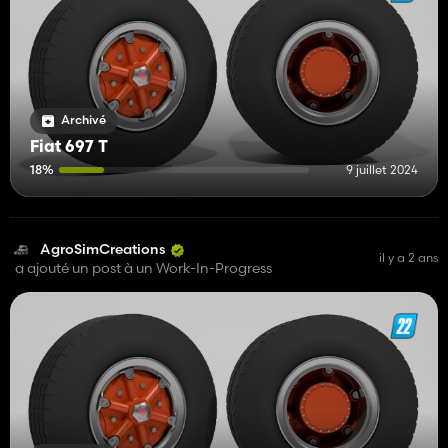
Archivé
Fiat 697 T
18%
9 juillet 2024
AgroSimCreations
il y a 2 ans
a ajouté un post à un Work-In-Progress