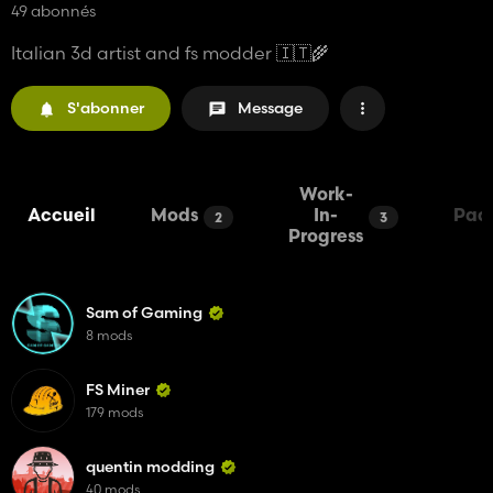
49 abonnés
Italian 3d artist and fs modder 🇮🇹🌾
S'abonner
Message
Work-
Accueil
Mods
In-
Pac
2
3
Progress
Sam of Gaming
8 mods
FS Miner
179 mods
quentin modding
40 mods