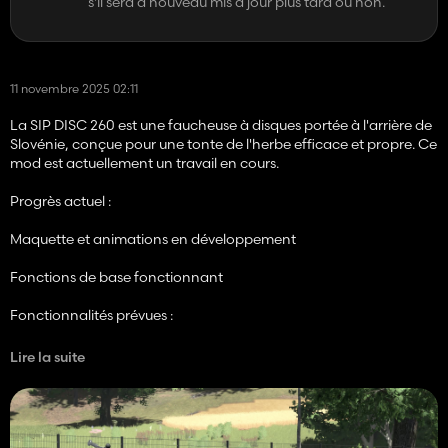
s'il sera à nouveau mis à jour plus tard ou non.
11 novembre 2025 02:11
La SIP DISC 260 est une faucheuse à disques portée à l'arrière de
Slovénie, conçue pour une tonte de l'herbe efficace et propre. Ce
mod est actuellement un travail en cours.
Progrès actuel :
Maquette et animations en développement
Fonctions de base fonctionnant
Fonctionnalités prévues :
Animations réalistes et prise de force
Lire la suite
Usure, saleté et décalcomanies
Configurations facultatives