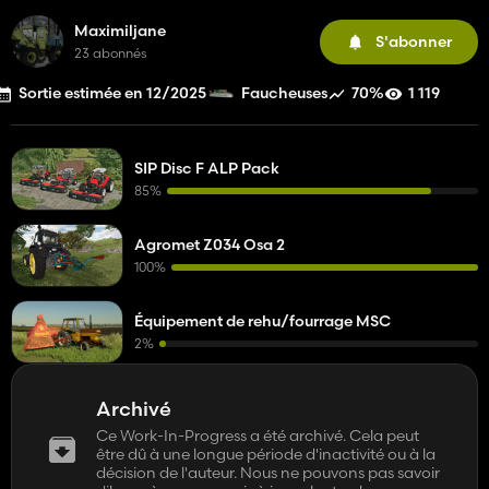
Maximiljane
S'abonner
23 abonnés
Sortie estimée en 12/2025
70%
1 119
Faucheuses
SIP Disc F ALP Pack
85%
Agromet Z034 Osa 2
100%
Équipement de rehu/fourrage MSC
2%
Archivé
Ce Work-In-Progress a été archivé. Cela peut
être dû à une longue période d'inactivité ou à la
décision de l'auteur. Nous ne pouvons pas savoir