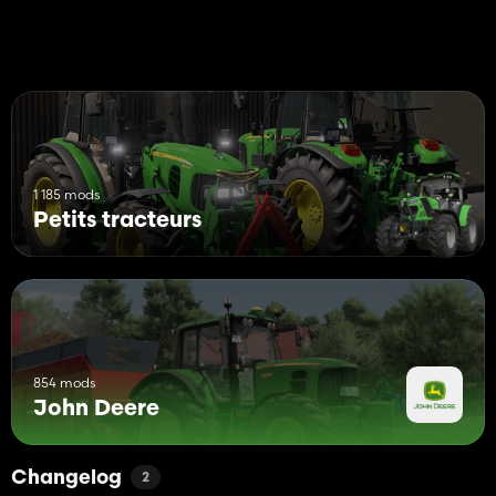
1 185 mods
Petits tracteurs
854 mods
John Deere
Changelog
2