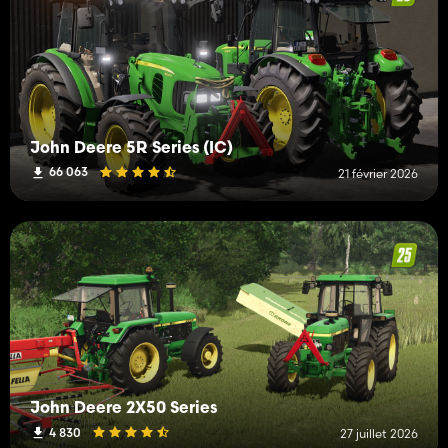
John Deere 5R Series (IC)
66 063
21 février 2026
John Deere 2X50 Series
4 830
27 juillet 2026