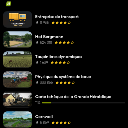
Entreprise de transport
8 935
Hof Bergmann
524 018
Taupinières dynamiques
1 639
Physique du système de boue
333 866
Carte tchèque de la Grande Héraldique
11%
Cornwall
5 869