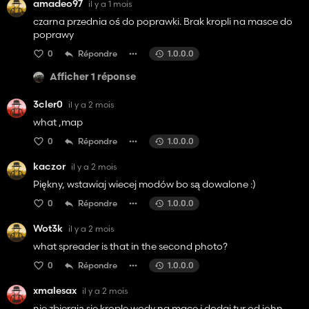
amadeo97
il y a 1 mois
czarna przednia oś do poprawki. Brak kropli na masce do
poprawy
0
Répondre
1.0.0.0
Afficher 1 réponse
3cler0
il y a 2 mois
what ,map
0
Répondre
1.0.0.0
kaczor
il y a 2 mois
Piękny, wstawiaj wiecej modów bo są dowalone :)
0
Répondre
1.0.0.0
Wot3k
il y a 2 mois
what spreader is that in the second photo?
0
Répondre
1.0.0.0
xmalesax
il y a 2 mois
nie zbierają sie krople wody na mace i dodaj tur od john