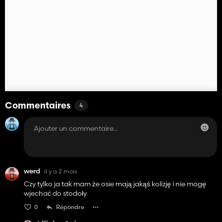
Commentaires
4
werd
il y a 2 mois
Czy tylko ja tak mam że osie mają jakąś kolizję i nie mogę
wjechać do stodoły
0
Répondre