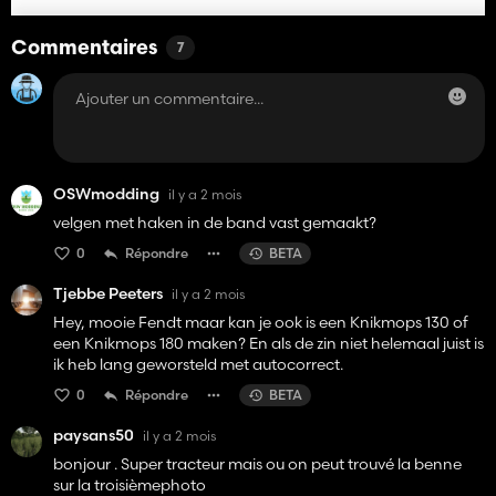
Commentaires
7
OSWmodding
il y a 2 mois
velgen met haken in de band vast gemaakt?
0
Répondre
BETA
Tjebbe Peeters
il y a 2 mois
Hey, mooie Fendt maar kan je ook is een Knikmops 130 of
een Knikmops 180 maken? En als de zin niet helemaal juist is
ik heb lang geworsteld met autocorrect.
0
Répondre
BETA
paysans50
il y a 2 mois
bonjour . Super tracteur mais ou on peut trouvé la benne
sur la troisièmephoto