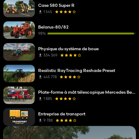
Case 580 Super R
1 545
Belarus-80/82
98%
Physique du système de boue
334 369
Realistic RayTracing Reshade Preset
445 778
Plate-forme à mât télescopique Mercedes Benz Econic WISS
1 885
Entreprise de transport
9 788