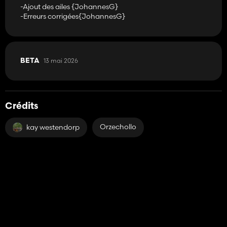
-Ajout des ailes {JohannesG}
-Erreurs corrigées{JohannesG}
13 mai 2026
BETA
Crédits
Orzechollo
kay westendorp