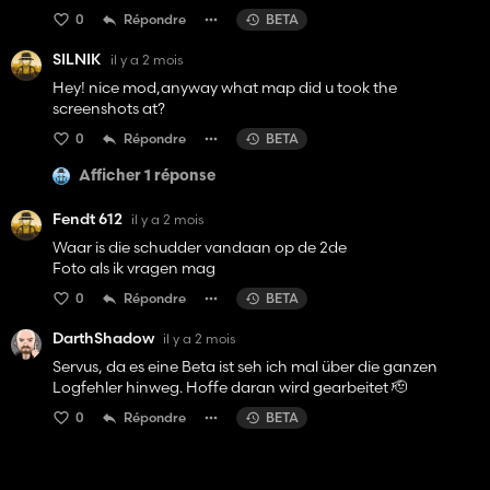
0
Répondre
BETA
SILNIK
il y a 2 mois
Hey! nice mod,anyway what map did u took the
screenshots at?
0
Répondre
BETA
Afficher 1 réponse
Fendt 612
il y a 2 mois
Waar is die schudder vandaan op de 2de
Foto als ik vragen mag
0
Répondre
BETA
DarthShadow
il y a 2 mois
Servus, da es eine Beta ist seh ich mal über die ganzen
Logfehler hinweg. Hoffe daran wird gearbeitet 🫡
0
Répondre
BETA