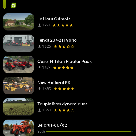
Le Haut Grimois
1 721
Fendt 207-211 Vario
1 826
Case IH Titan Floater Pack
1 677
New Holland FX
1 685
Taupinières dynamiques
1 860
Belarus-80/82
98%