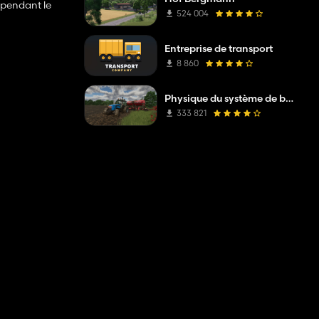
é pendant le
524 004
Entreprise de transport
8 860
Physique du système de boue
333 821