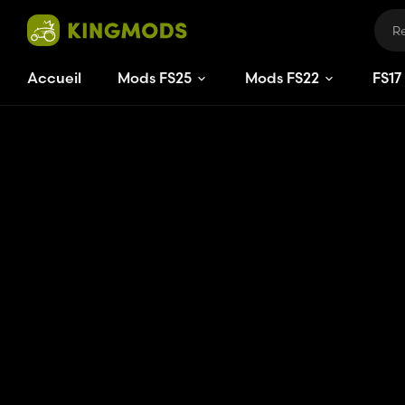
Accueil
Mods FS25
Mods FS22
FS
17