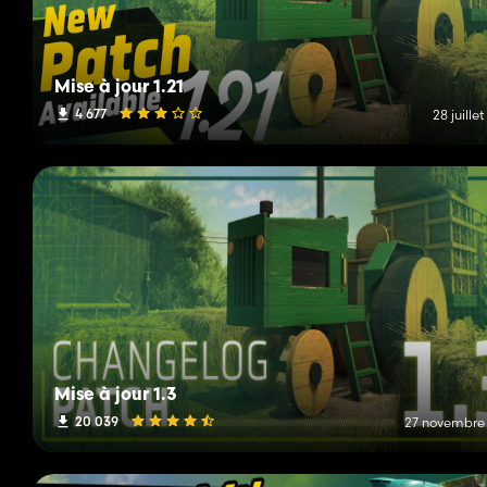
Mise à jour 1.21
4 677
28 juille
Mise à jour 1.3
20 039
27 novembre