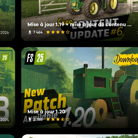
Mise à jour 1.19 + mise à jour de contenu n°6
7 464
t 2026
Mise à jour 1.20
2 788
 2024