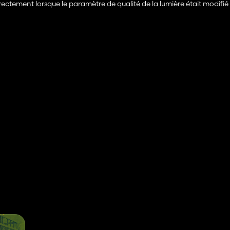
rrectement lorsque le paramètre de qualité de la lumière était modifi
ment avec les assistants IA sur les champs de canola
2 000
Profi Class Tridem
 amélioré
s du fabricant
nalisés au feuillage des cultures à partir de map.xml