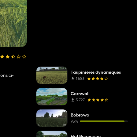
Taupinières dynamiques
ons ci-
1 583
Cornwall
5 727
Bobrowo
93%
Hof Bergmann