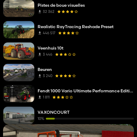
Pistes de boue visuelles
32 362
Realistic RayTracing Reshade Preset
446 517
Veenhuis 10t
3 446
Beuren
3 240
Fendt 1000 Vario Ultimate Performance Edition
1 811
VAXONCOURT
10%