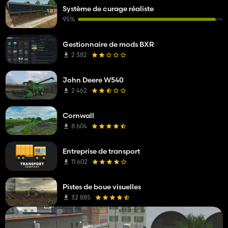
Système de curage réaliste
95%
Gestionnaire de mods BXR
2 382
John Deere W540
2 462
Cornwall
8 604
Entreprise de transport
11 602
Pistes de boue visuelles
32 885