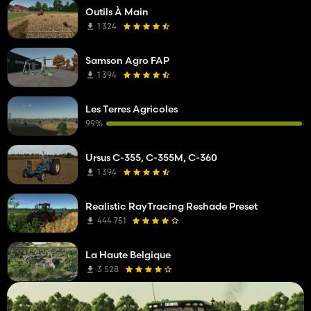
Outils À Main
1 324
Samson Agro FAP
1 394
Les Terres Agricoles
99%
Ursus C-355, C-355M, C-360
1 394
Realistic RayTracing Reshade Preset
444 751
La Haute Belgique
3 528