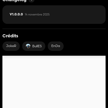
Changelog
14 novembre 2025
V1.0.0.0
Crédits
JokeR
EnDa
BullES