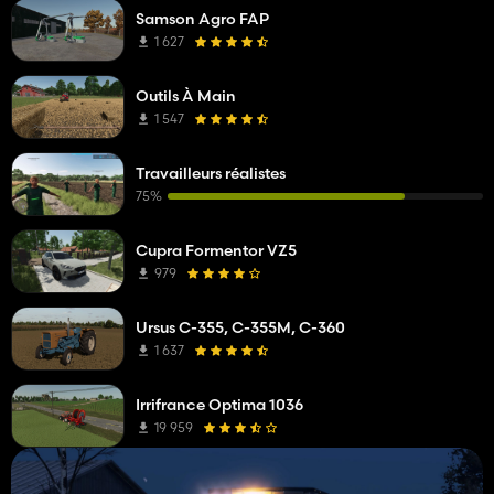
Samson Agro FAP
1 627
Outils À Main
1 547
Travailleurs réalistes
75%
Cupra Formentor VZ5
979
Ursus C-355, C-355M, C-360
1 637
Irrifrance Optima 1036
19 959