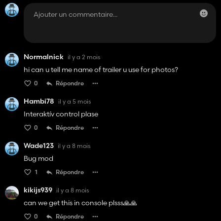
Normalnick
il y a 2 mois
hi can u tell me name of trailer u use for photos?
0
Répondre
Hambi78
il y a 5 mois
Interaktív control plase
0
Répondre
Wade123
il y a 8 mois
Bug mod
1
Répondre
kikijs939
il y a 8 mois
can we get this in console plsss🙏🙏
0
Répondre