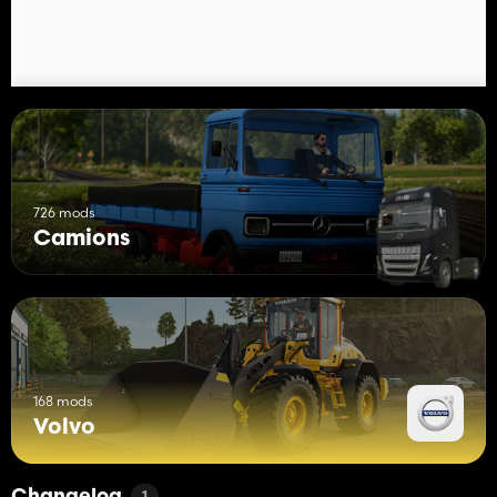
726 mods
Camions
168 mods
Volvo
1