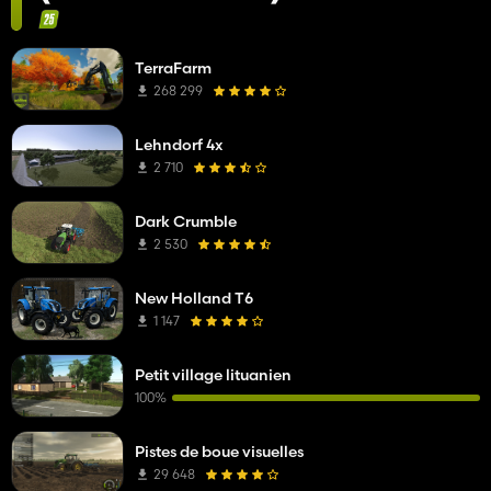
TerraFarm
268 299
Lehndorf 4x
2 710
Dark Crumble
2 530
New Holland T6
1 147
Petit village lituanien
100%
Pistes de boue visuelles
29 648