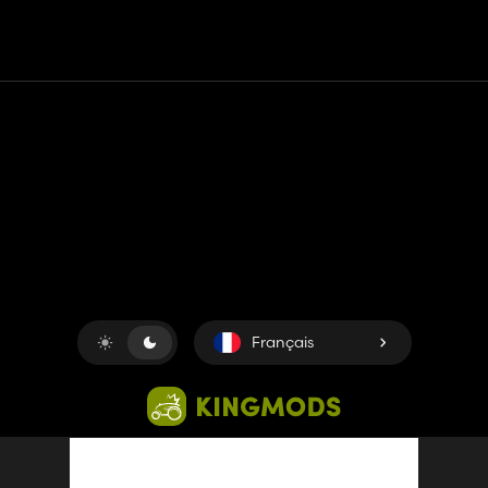
Contact
Aide
Conditions générales d'utilisation
Politique de confidentialité
Gérer les cookies
Français
Copyright © 2018-2026
King UP SAS
. Tous droits réservés.