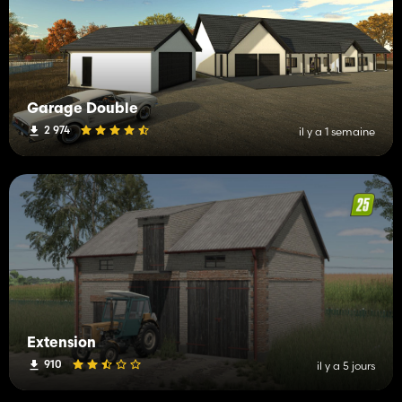
Garage Double
2 974
il y a 1 semaine
Extension
910
il y a 5 jours