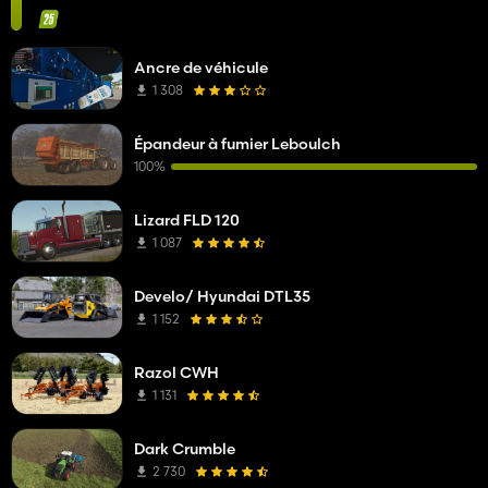
Ancre de véhicule
1 308
Épandeur à fumier Leboulch
100%
Lizard FLD 120
1 087
Develo/ Hyundai DTL35
1 152
Razol CWH
1 131
Dark Crumble
2 730