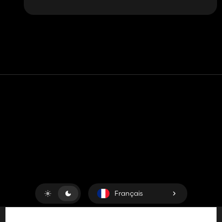
Contact
Aide
Conditions générales d'utilisation
Politique de confidentialité
Gérer les cookies
Français