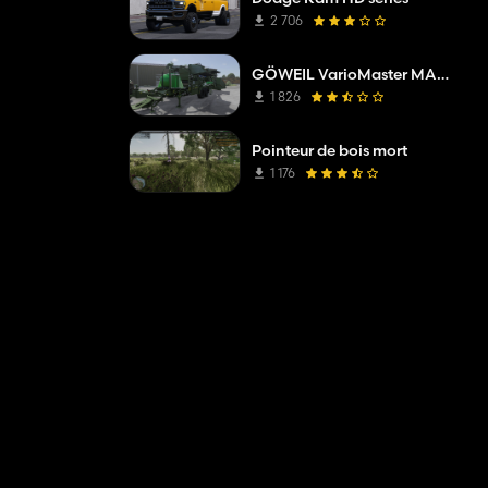
2 706
GÖWEIL VarioMaster MAS COMPLETE
1 826
Pointeur de bois mort
1 176