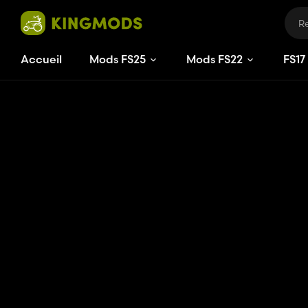
Accueil
Mods FS25
Mods FS22
FS
17