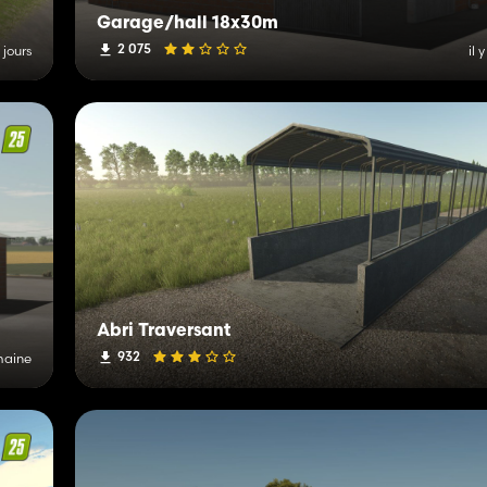
Garage/hall 18x30m
2 075
6 jours
il 
Abri Traversant
932
emaine