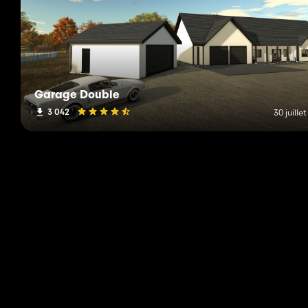
Garage Double
3 042
30 juille