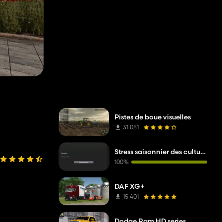
Pistes de boue visuelles
31 081
Stress saisonnier des cultures
100%
DAF XG+
15 401
Dodge Ram HD series