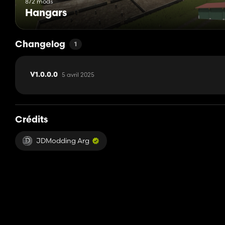
872 mods
Hangars
Changelog
1
5 avril 2025
V1.0.0.0
Crédits
JDModding Arg