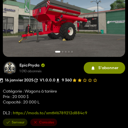
EpicPryda
S'abonner
1 010 abonnés
16 janvier 2025
V1.0.0.0
9 360
Catégorie : Wagons à tarière
Prix ​​: 20 000 $
Capacité : 20 000 L
DL2 :
https://mods.to/xmtM6789212d884c9
Serveur
Consoles