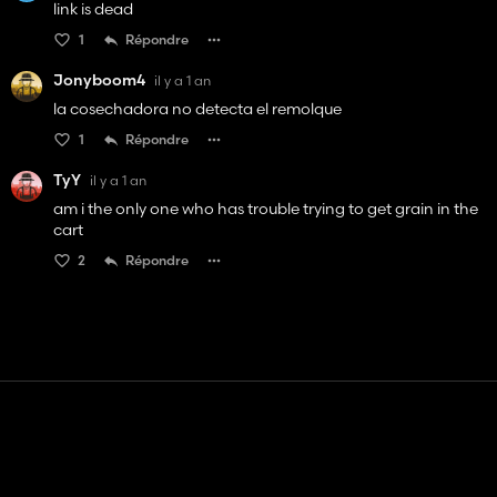
link is dead
1
Répondre
Jonyboom4
il y a 1 an
la cosechadora no detecta el remolque
1
Répondre
TyY
il y a 1 an
am i the only one who has trouble trying to get grain in the
cart
2
Répondre
Contact