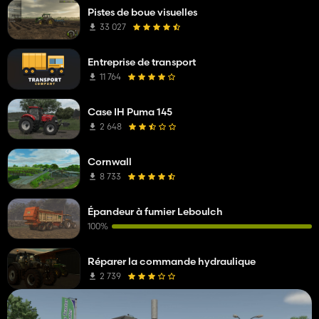
Pistes de boue visuelles
33 027
Entreprise de transport
11 764
Case IH Puma 145
2 648
Cornwall
8 733
Épandeur à fumier Leboulch
100%
Réparer la commande hydraulique
2 739