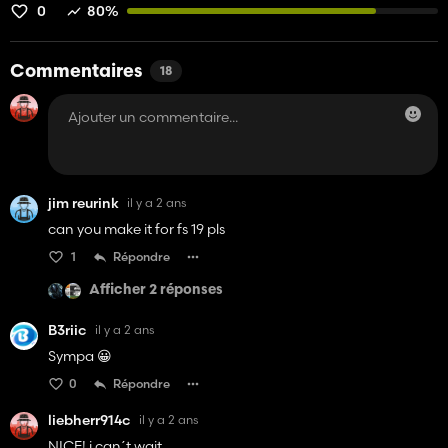
0
80%
Commentaires
18
jim reurink
il y a 2 ans
can you make it for fs 19 pls
1
Répondre
Afficher 2 réponses
B3riic
il y a 2 ans
Sympa 😀
0
Répondre
liebherr914c
il y a 2 ans
NICE! i can´t wait