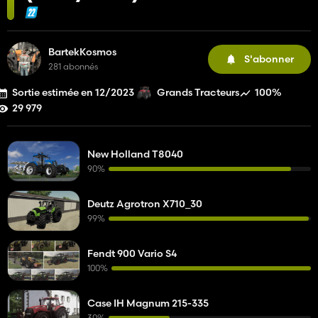
BartekKosmos
S'abonner
281 abonnés
Sortie estimée en 12/2023
100%
Grands Tracteurs
29 979
New Holland T8040
90%
Deutz Agrotron X710_30
99%
Fendt 900 Vario S4
100%
Case IH Magnum 215-335
30%