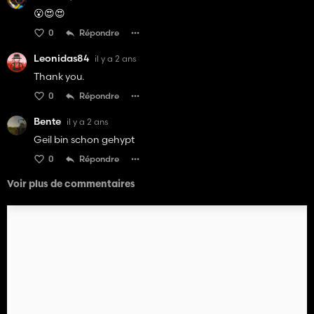
😮😍😍
0
Répondre
Leonidas84
il y a 2 ans
Thank you.
0
Répondre
Bente
il y a 2 ans
Geil bin schon gehypt
0
Répondre
Voir plus de commentaires