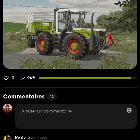
0
94%
Commentaires
12
KeXx
il y a 2 ans