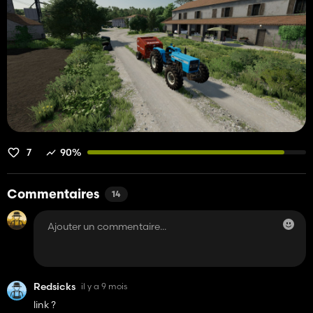
7
90%
Commentaires
14
Redsicks
il y a 9 mois
link ?