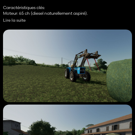
Caractéristiques clés:
Moteur: 65 ch (diesel naturellement aspiré).
Lire la suite
4WD (4x4): assure une traction solide dans les champs et un
terrain rugueux.
Transmission mécanique: simple et durable (certains mods
peuvent inclure des options de boîte de vitesses).
Hitch à 3 points et PTO: prend en charge diverses outils
(charrues, tondeuses, semoirs, etc.).
Design classique: corps rouge emblématique avec une cabine
fonctionnelle sans fioritures.
Parfait pour les travaux de terrain légers, les tâches de transport
et les opérations de bétail