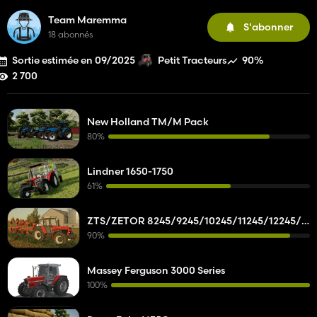
Team Maremma
S'abonner
18 abonnés
Sortie estimée en 09/2025
90%
Petit Tracteurs
2 700
New Holland TM/M Pack
80%
Lindner 1650-1750
61%
ZTS/ZETOR 8245/9245/10245/11245/12245/14245/16245
90%
Massey Ferguson 3000 Series
100%