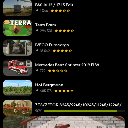
BSS 16.12 / 17.13 Edit
1 346
Terra Farm
294 301
IVECO Eurocargo
18 042
Mercedes Benz Sprinter 2019 ELW
779
Hof Bergmann
485 178
ZTS/ZETOR 8245/9245/10245/11245/12245/14245/16245
90%