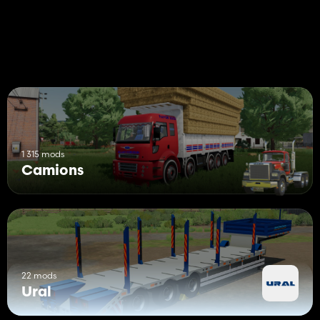
- Laisse des traces ;
- Se salit et se lave ;
- Effet vieillissement ;
- Prise en charge du « Contrôle interactif » ;
- Prise en charge du « Pack d'urgence » ;
- Capacité : 4 000 L.
1 315 mods
Camions
22 mods
Ural