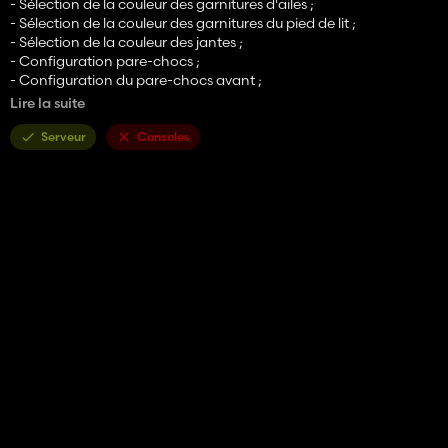
- Sélection de la couleur des garnitures d'ailes ;
- Sélection de la couleur des garnitures du pied de lit ;
- Sélection de la couleur des jantes ;
- Configuration pare-chocs ;
- Configuration du pare-chocs avant ;
- Configuration du marchepied ;
Lire la suite
- Configuration de la protection des phares ;
- Configuration des miroirs ;
Serveur
Consoles
- Configuration des têtes de feu ;
- Configuration des DRL ;
- Configuration des lumières;
- Configuration des feux auxiliaires ;
- Configuration des lumières stroboscopiques ;
- Configuration des balises ;
- Configuration de l'antenne ;
- Configuration des étiquettes ;
- Configuration des roues ;
- Configuration de la plaque d'immatriculation ;
- Tuyaux dynamiques ;
- Viseur de phare réglable ;
- Tuyau d'incendie fonctionnel;
- Instruments animés;
- Matériel d'éclairage de travail ;
- Miroirs fonctionnels ;