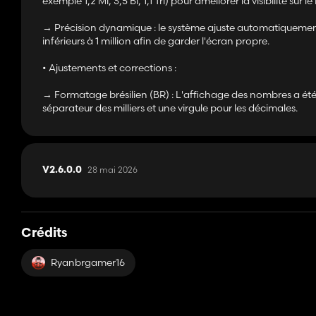
exemple 1,2 Mi, 3,5 Bi, 1,1 Tri) pour améliorer la visibilité sur l
→ Précision dynamique : le système ajuste automatiquement
inférieurs à 1 million afin de garder l'écran propre.
• Ajustements et corrections :
→ Formatage brésilien (BR) : L'affichage des nombres a été
séparateur des milliers et une virgule pour les décimales.
28 mai 2026
V2.6.0.0
Crédits
Ryanbrgamer16