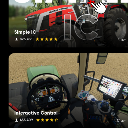
Simple IC
825 786
4 avri
Interactive Control
453 409
17 avri