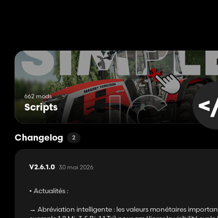
662 mods
Scripts
Changelog
2
30 mai 2026
V2.6.1.0
• Actualités :
→ Abréviation intelligente : les valeurs monétaires import