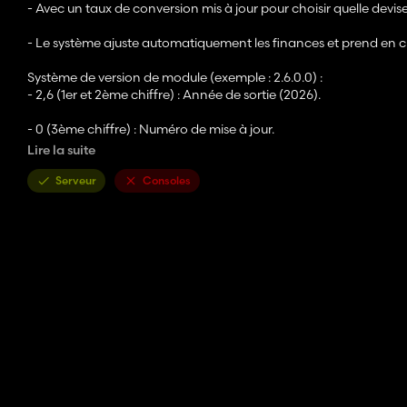
- Avec un taux de conversion mis à jour pour choisir quelle devise 
- Le système ajuste automatiquement les finances et prend en ch
Système de version de module (exemple : 2.6.0.0) :
- 2,6 (1er et 2ème chiffre) : Année de sortie (2026).
- 0 (3ème chiffre) : Numéro de mise à jour.
Lire la suite
- 0 (4ème chiffre) : Corrections de bugs (problèmes).
Serveur
Consoles
J'espère que vous l'aimerez si vous pouvez suggérer de nouvelles 
des erreurs afin que je puisse les corriger le plus rapidement poss