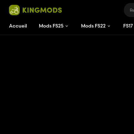
Accueil
Mods FS25
Mods FS22
FS
17