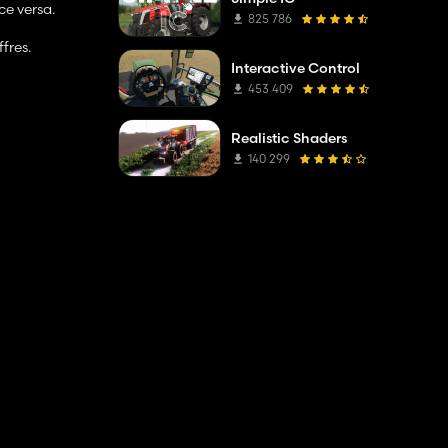
ce versa.
825 786
fres.
Interactive Control
453 409
Realistic Shaders
140 299
vous entendez