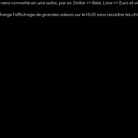
sera convertie en une autre, par ex. Dollar => Réel, Livre => Euro et vi
arge l'affichage de grandes valeurs sur le HUD sans recadrer les chif
fonctionnalités, je l'apprécierais et faites-moi également savoir si 
ible