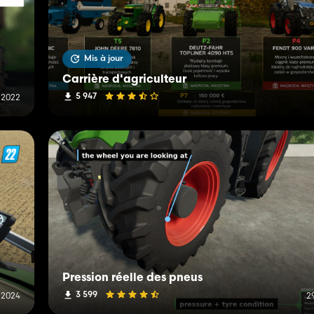
Mis à jour
Carrière d'agriculteur
5 947
l 2022
Pression réelle des pneus
3 599
l 2024
29