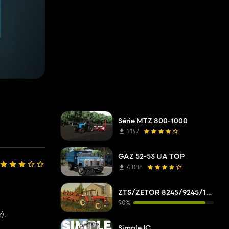
Série MTZ 800-1000
1 147
GAZ 52-53 UA TOP
4 088
ZTS/ZETOR 8245/9245/10245/11245/12245/14245/16245
90%
).
Simple IC