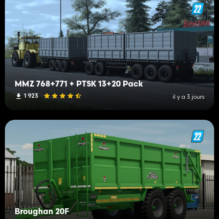
MMZ 768+771 + PTSK 13+20 Pack
1 923
il y a 3 jours
Broughan 20F