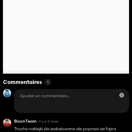
Commentaires
1
BizonTeam
il y a 2 mois
Troche naklejki źle zeskalowane ale poprawi sie fajna