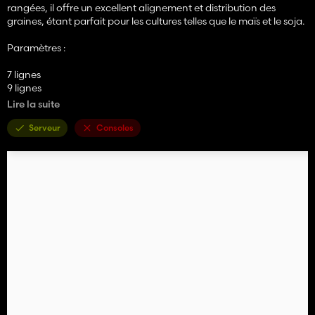
rangées, il offre un excellent alignement et distribution des
graines, étant parfait pour les cultures telles que le maïs et le soja.
Paramètres :
7 lignes
9 lignes
Lire la suite
Options de couleur :
Serveur
Consoles
Jaune
Rouge
Orange
Compatibilité :
Système de culture en rangs
Crédits :
Création : KM Games / [FS22 Edenilson]
Adaptation des cultures en rangs : theusin_modding