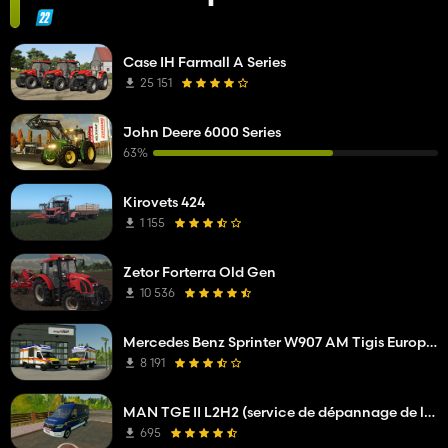
Case IH Farmall A Series
25 151
John Deere 6000 Series
63%
Kirovets 424
1 155
Zetor Forterra Old Gen
10 536
Mercedes Benz Sprinter W907 AM Tigis Europa RTW
8 191
MAN TGE II L2H2 (service de dépannage de l'opérateur réseau)
695