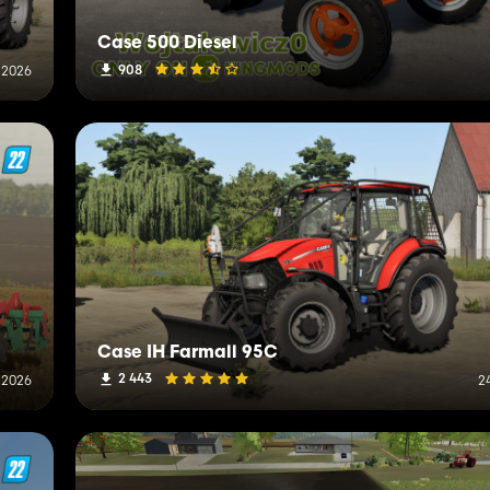
Case 500 Diesel
908
t 2026
Case IH Farmall 95C
2 443
 2026
24