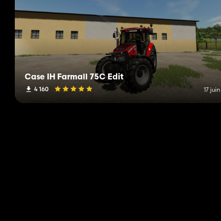
Case IH Farmall 75C Edit
4 160
17 jui