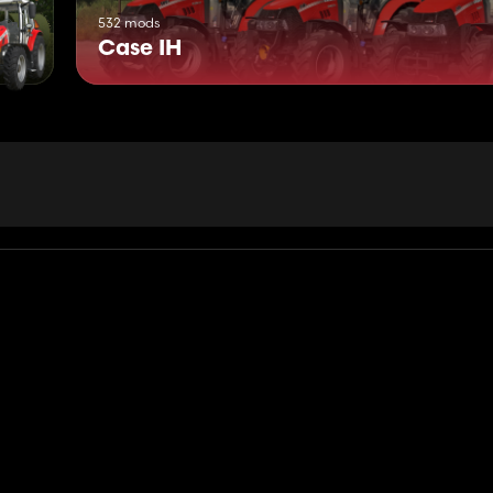
532 mods
Case IH