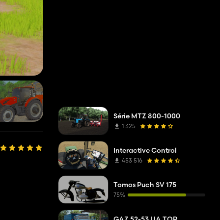
Série MTZ 800-1000
1 325
Interactive Control
453 516
Tomos Puch SV 175
75%
GAZ 52-53 UA TOP