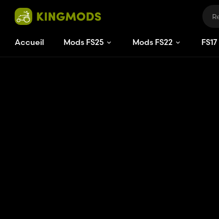
Accueil
Mods FS25
Mods FS22
FS
17