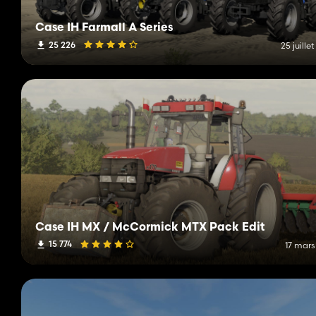
Case IH Farmall A Series
25 226
25 juille
Case IH MX / McCormick MTX Pack Edit
15 774
17 mars