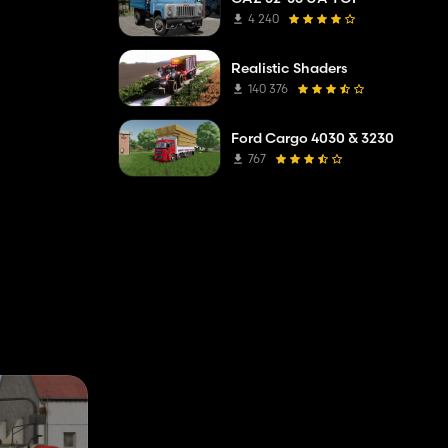
4 240
Realistic Shaders
140 376
Ford Cargo 4030 & 3230
767