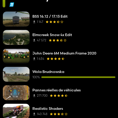
BSS 16.12 / 17.13 Edit
1 147
Elmcreek Snow 4x Edit
47 572
John Deere 6M Medium Frame 2020
1 634
Wola Brudnowska
100%
Pannes réelles de véhicules
271 700
Realistic Shaders
140 748