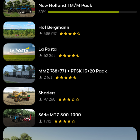
New Holland TM/M Pack
80%
Hof Bergmann
485 017
La Posta
62 262
MMZ 768+771 + PTSK 13+20 Pack
2 163
Shaders
97 260
Série MTZ 800-1000
1 712