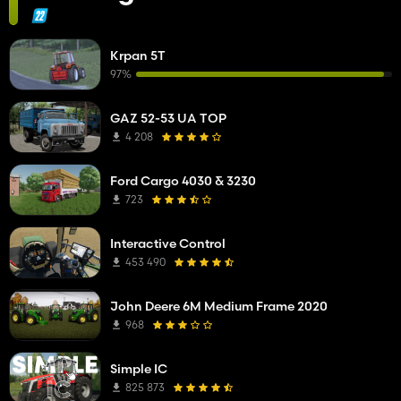
Krpan 5T
97%
GAZ 52-53 UA TOP
4 208
Ford Cargo 4030 & 3230
723
Interactive Control
453 490
John Deere 6M Medium Frame 2020
968
Simple IC
825 873