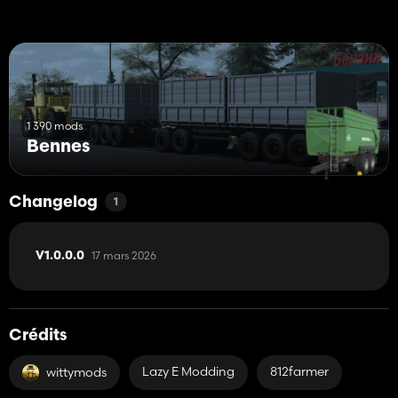
1 390 mods
Bennes
Changelog
1
17 mars 2026
V1.0.0.0
Crédits
Lazy E Modding
812farmer
wittymods