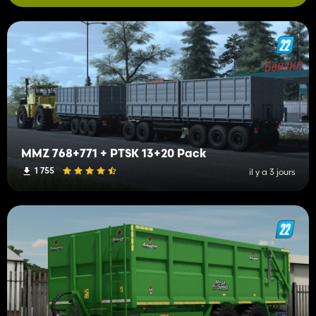
MMZ 768+771 + PTSK 13+20 Pack
1 755
il y a 3 jours