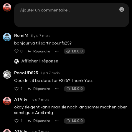
Remi41
il y a 7 mois
bonjour va t il sortir pour fs25?
0
Répondre
1.0.0.0
Afficher 1 réponse
PacoUDS23
il y a 7 mois
Couldn't it be done for FS25? Thank You.
1
Répondre
1.0.0.0
ATV tv
il y a 7 mois
okay sie geht kann man sie noch langsamer machen aber
sonst gute Areit mfg
1
Répondre
1.0.0.0
ATV tv
il y a 7 mois