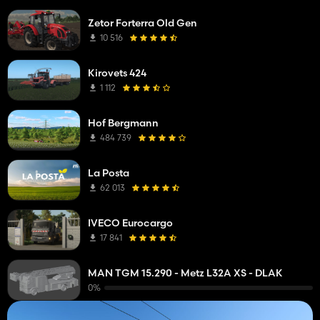
Zetor Forterra Old Gen
10 516
Kirovets 424
1 112
Hof Bergmann
484 739
La Posta
62 013
IVECO Eurocargo
17 841
MAN TGM 15.290 - Metz L32A XS - DLAK
0%