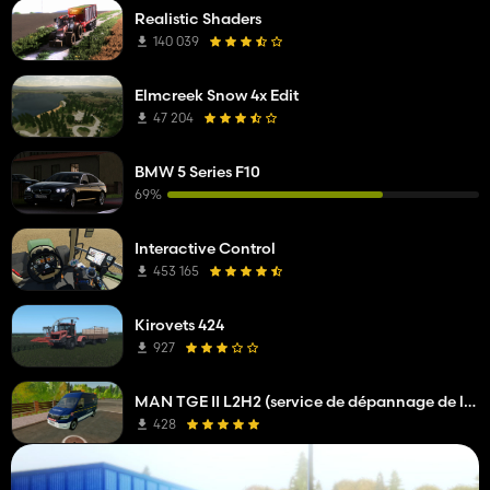
Realistic Shaders
140 039
Elmcreek Snow 4x Edit
47 204
BMW 5 Series F10
69%
Interactive Control
453 165
Kirovets 424
927
MAN TGE II L2H2 (service de dépannage de l'opérateur réseau)
428