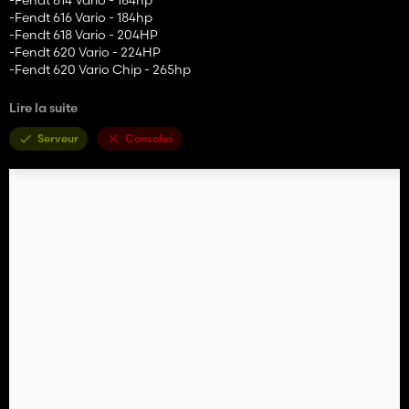
-Fendt 616 Vario - 184hp
-Fendt 618 Vario - 204HP
-Fendt 620 Vario - 224HP
-Fendt 620 Vario Chip - 265hp
Lire la suite
- Contrôle interactif
- Mod de passagers
Serveur
Consoles
- Tableau de bord Live Terminals Config
- Nouvelle saleté spéculaire
- Nouvelle configuration de conception
- configuration de couleur corporelle
- configuration des ailes arrière
- Configuration de couleur de jantes
- Configuration des pneus et des roues
- Configation de l'option Frontloader
- Config des signes d'avertissement
- Plaques de nombres Config
- Huds intérieurs animés complets en cabine
Gardez mon lien d'origine.