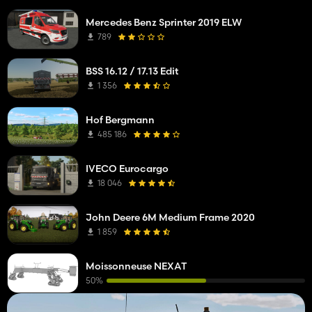
Mercedes Benz Sprinter 2019 ELW
789
BSS 16.12 / 17.13 Edit
1 356
Hof Bergmann
485 186
IVECO Eurocargo
18 046
John Deere 6M Medium Frame 2020
1 859
Moissonneuse NEXAT
50%