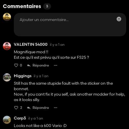
Commentaires
3
VALENTIN 54000
il y a 1 an
Magnifique mod !!
Est ce qu'il est prévu qu'il sorte sur FS25 ?
0
Répondre
Higgings
il y a 1 an
Still has the same stupide fault with the sticker on the
bonnet.
Now, if you cant fix it you self, ask another modder for help,
as it looks silly.
2
Répondre
Carp3
il y a 1 an
Looks not like a 600 Vario :D