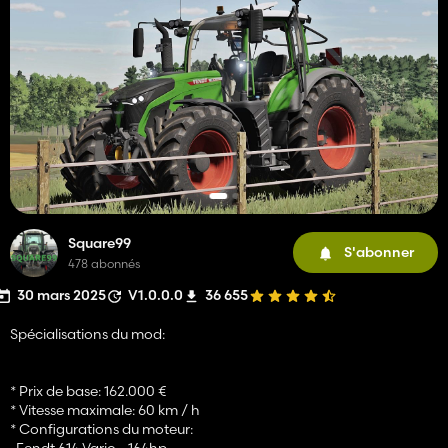
Square99
S'abonner
478 abonnés
30 mars 2025
V1.0.0.0
36 655
Spécialisations du mod:
* Prix de base: 162.000 €
* Vitesse maximale: 60 km / h
* Configurations du moteur:
-Fendt 614 Vario - 164hp