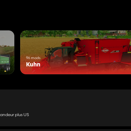
96 mods
Kuhn
épandeur plus US