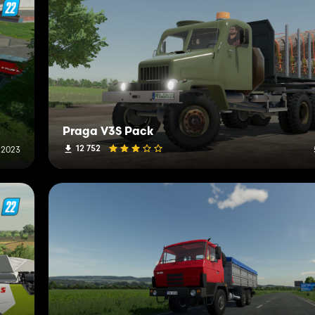
Praga V3S Pack
12 752
 2023