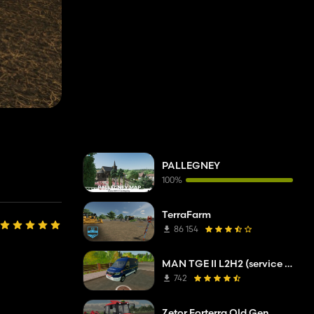
PALLEGNEY
100%
TerraFarm
86 154
MAN TGE II L2H2 (service de dépannage de l'opérateur réseau)
742
Zetor Forterra Old Gen