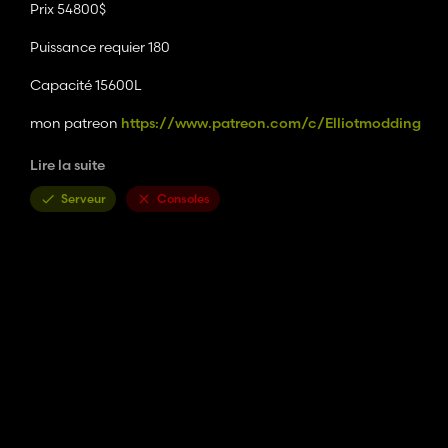
Prix 54800$
Puissance requier 180
Capacité 15600L
mon patreon
https://www.patreon.com/c/Elliotmodding
mon serveur discord
https://discord.gg/MQQGz8ANuY
Lire la suite
mon itch
https://elliotmodding.itch.io/
Serveur
Consoles