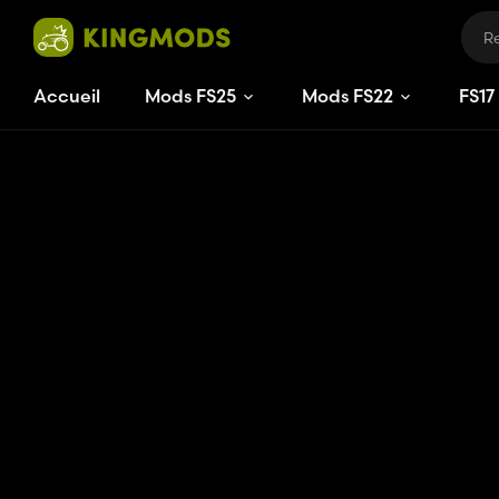
Accueil
Mods FS25
Mods FS22
FS
17