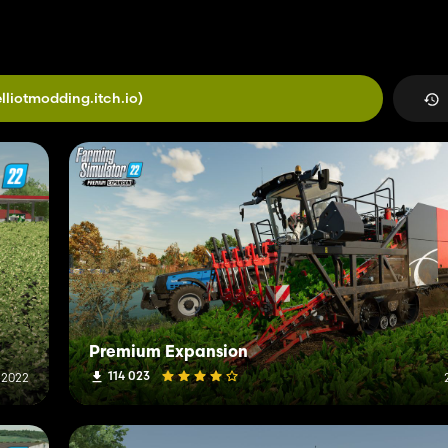
elliotmodding.itch.io)
Premium Expansion
114 023
r 2022