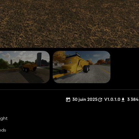
30 juin 2025
V1.0.1.0
3 384
ight
ods