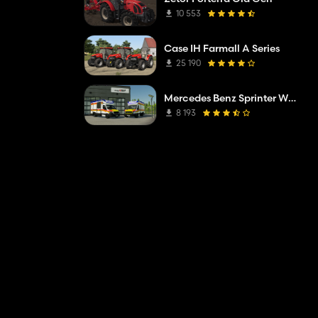
10 553
Case IH Farmall A Series
25 190
Mercedes Benz Sprinter W907 AM Tigis Europa RTW
8 193