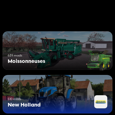
la barre de coupe en mod
+ plein de petites choses que j'ai déjà oubliées
Encore une fois merci à Pikky modding qui m'a donné
l'autorisation de télécharger ma version du mod.
Profitez de votre nouvelle récolte dans votre ferme
Anthi
639 mods
Moissonneuses
510 mods
New Holland