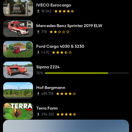
IVECO Eurocargo
18 042
Mercedes Benz Sprinter 2019 ELW
778
Ford Cargo 4030 & 3230
1 470
Sipma Z224
75%
Hof Bergmann
485 178
Terra Farm
294 301