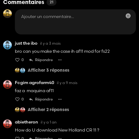
Commentaires
21
just the ibo
il y a 3 mois
bro can you make the case ih af11 mod for fs22
0
Répondre
Afficher 3 réponses
Fcgim agrofarm40
il y a 9 mois
faz a maquina af11
0
Répondre
Afficher 2 réponses
abietheron
il y a 1 an
How do U download New Holland CR 11 ?
0
Répondre