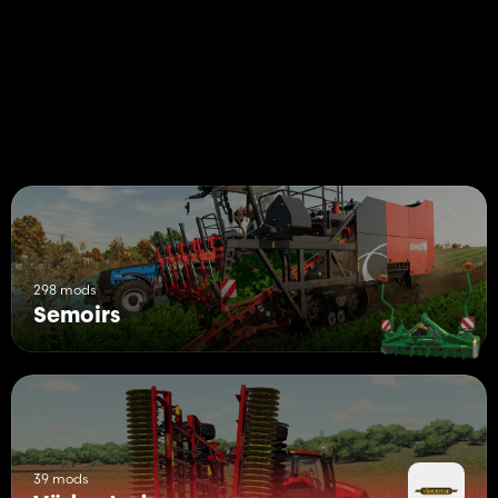
298 mods
Semoirs
39 mods