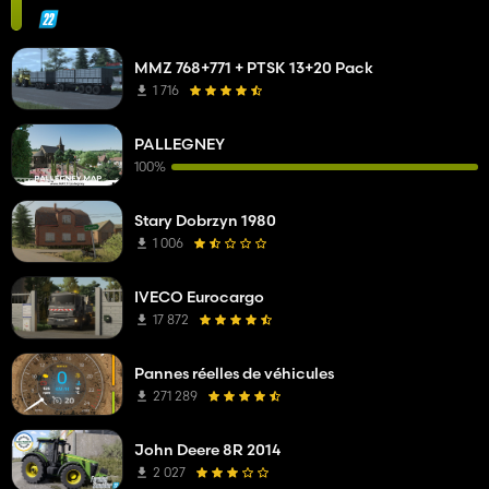
MMZ 768+771 + PTSK 13+20 Pack
1 716
PALLEGNEY
100%
Stary Dobrzyn 1980
1 006
IVECO Eurocargo
17 872
Pannes réelles de véhicules
271 289
John Deere 8R 2014
2 027