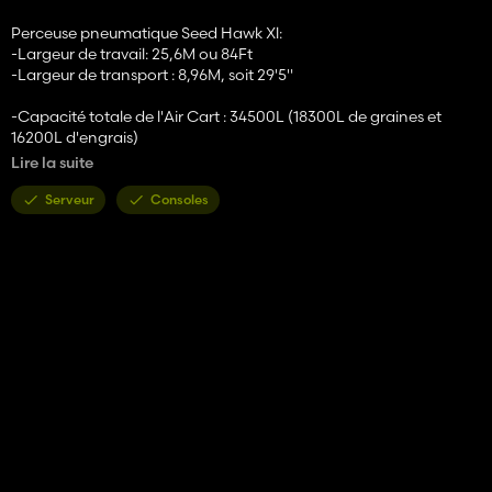
Perceuse pneumatique Seed Hawk Xl:
-Largeur de travail: 25,6M ou 84Ft
-Largeur de transport : 8,96M, soit 29'5"
-Capacité totale de l'Air Cart : 34500L (18300L de graines et
16200L d'engrais)
-Options de pneus
Lire la suite
Tarifs :
-Chariot aérien Seed Hawk 980: 185.000 €
Serveur
Consoles
-Perceuse pneumatique Seed Hawk Xl 84 FT: 290000 €