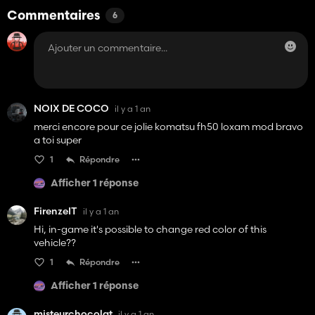
Commentaires
6
NOIX DE COCO
il y a 1 an
merci encore pour ce jolie komatsu fh50 loxam mod bravo
a toi super
1
Répondre
Afficher 1 réponse
FirenzeIT
il y a 1 an
Hi, in-game it's possible to change red color of this
vehicle??
1
Répondre
Afficher 1 réponse
misteurchocolat
il y a 1 an