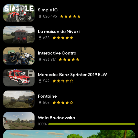
Simple IC
826 495
La maison de Niyazi
635
Interactive Control
453 917
Mercedes Benz Sprinter 2019 ELW
542
Fontaine
508
Wola Brudnowska
100%