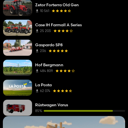
Zetor Forterra Old Gen
10 561
Case IH Farmall A Series
25 203
Gaspardo SP8
236
Hof Bergmann
484 809
La Posta
62 074
Rüstwagen Varus
85%