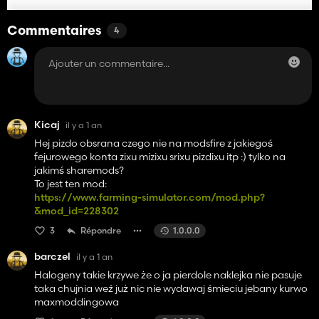
Commentaires
4
Kicaj
il y a 1 an
Hej pizdo obsrana czego nie na modsfire z jakiegoś
fejurowego konta zixu mizixu srixu pizdixu itp :) tylko na
jakimś sharemods?
To jest ten mod:
https://www.farming-simulator.com/mod.php?
&mod_id=228302
3
Répondre
1.0.0.0
barczel
il y a 1 an
Halogeny takie krzywe że o ja pierdole naklejka nie pasuje
taka chujnia weź już nic nie wydawaj śmieciu jebany kurwo
maxmoddingowa