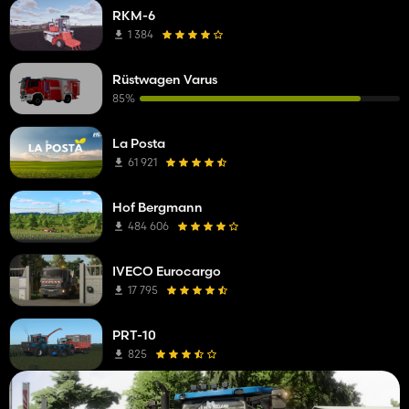
RKM-6
1 384
Rüstwagen Varus
85%
La Posta
61 921
Hof Bergmann
484 606
IVECO Eurocargo
17 795
PRT-10
825