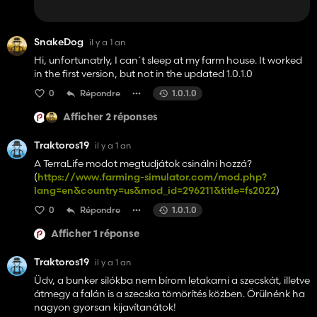
SnakeDog
il y a 1 an
Hi, unfortunatrly, I can´t sleep at my farm house. It worked
in the first version, but not in the updated 1.0.1.0
0
Répondre
1.0.1.0
Afficher 2 réponses
Traktoros19
il y a 1 an
A TerraLife modot megtudjátok csinálni hozzá?
(
https://www.farming-simulator.com/mod.php?
lang=en&country=us&mod_id=296211&title=fs2022
)
0
Répondre
1.0.1.0
Afficher 1 réponse
Traktoros19
il y a 1 an
Üdv, a bunker silókba nem bírom letakarni a szecskát, illetve
átmegy a falán is a szecska tömörítés közben. Örülnénk ha
nagyon gyorsan kijavítanátok!