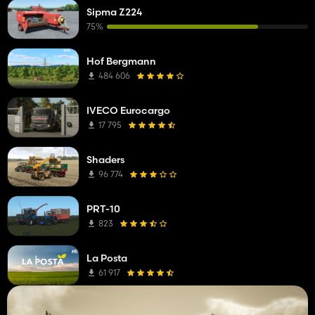
Sipma Z224
75%
Hof Bergmann
484 606
IVECO Eurocargo
17 795
Shaders
96 774
PRT-10
823
La Posta
61 917