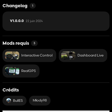
Changelog
1
22 juin 2024
V1.0.0.0
Mods requis
3
Interactive Control
Dashboard Live
RealGPS
Crédits
Młody98
BullES