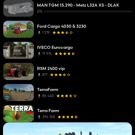
MAN TGM 15.290 - Metz L32A XS - DLAK
0%
Ford Cargo 4030 & 3230
1 219
IVECO Eurocargo
17 974
RSM 2400 vip
871
TerraFarm
86 440
Terra Farm
294 158