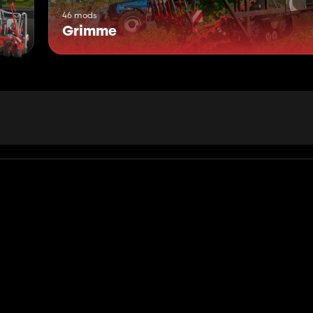
46 mods
Grimme