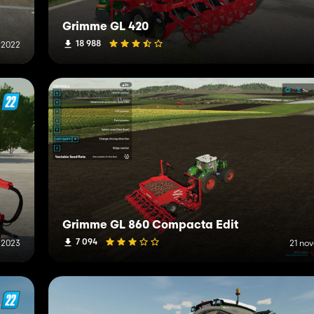
Grimme GL 420
18 988
 2022
Grimme GL 860 Compacta Edit
7 094
 2023
21 no