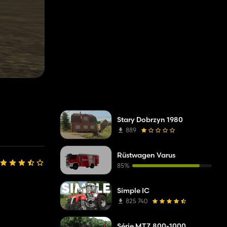
Stary Dobrzyn 1980
889
Rüstwagen Varus
85%
Simple IC
825 740
Série MTZ 800-1000