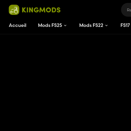
Accueil
Mods FS25
Mods FS22
FS
17