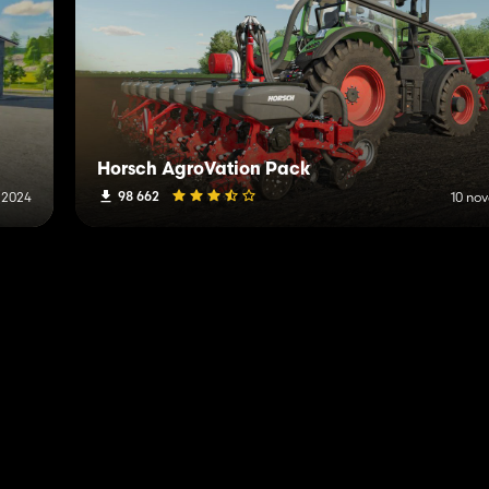
Horsch AgroVation Pack
98 662
 2024
10 no