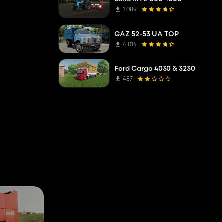
1 089
GAZ 52-53 UA TOP
4 014
Ford Cargo 4030 & 3230
487