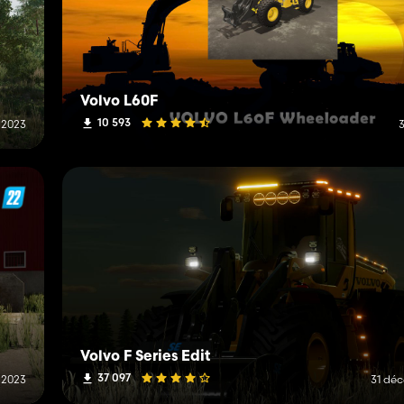
Volvo L60F
10 593
r 2023
Volvo F Series Edit
37 097
 2023
31 dé