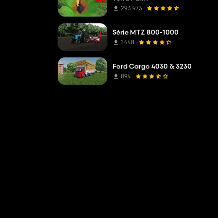
293 973
Série MTZ 800-1000
1 448
Ford Cargo 4030 & 3230
894