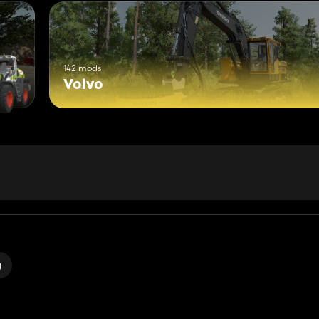
142 mods
Volvo
g