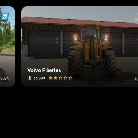
Volvo F Series
33 899
 2024
5