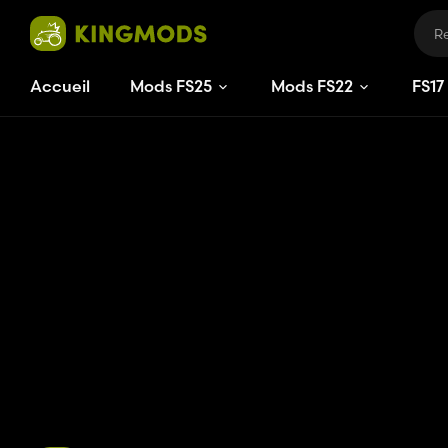
Accueil
Mods FS25
Mods FS22
FS
17