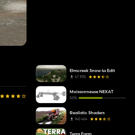
Elmcreek Snow 4x Edit
47 395
Moissonneuse NEXAT
50%
Realistic Shaders
140 464
Terra Farm