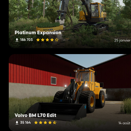
Platinum Expansion
186 703
25 janvie
Volvo BM L70 Edit
35 164
14 août