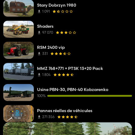
Stary Dobrzyn 1980
1 091
Shaders
97 070
RSM 2400 vip
331
MMZ 768+771 + PTSK 13+20 Pack
1 804
Usine PBN-30, PBN-40 Kobzarenko
100%
Pannes réelles de véhicules
271 356