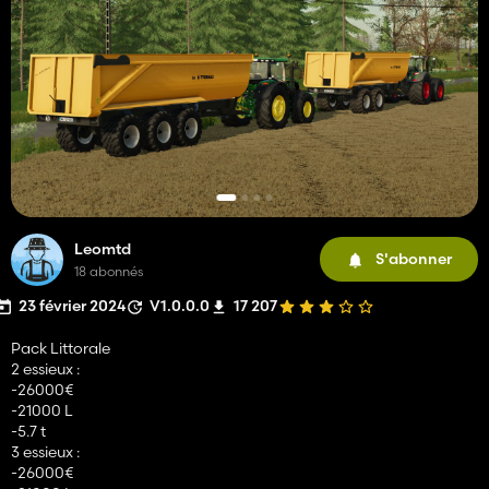
Leomtd
S'abonner
18 abonnés
23 février 2024
V1.0.0.0
17 207
Pack Littorale
2 essieux :
-26000€
-21000 L
-5.7 t
3 essieux :
-26000€