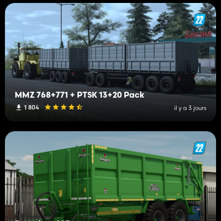
MMZ 768+771 + PTSK 13+20 Pack
1 804
il y a 3 jours