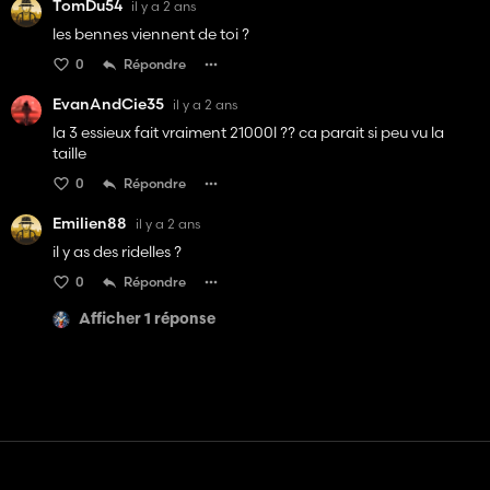
TomDu54
il y a 2 ans
les bennes viennent de toi ?
0
Répondre
EvanAndCie35
il y a 2 ans
la 3 essieux fait vraiment 21000l ?? ca parait si peu vu la
taille
0
Répondre
Emilien88
il y a 2 ans
il y as des ridelles ?
0
Répondre
Afficher 1 réponse