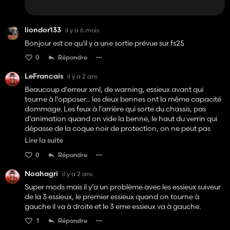
liondor133
il y a 6 mois
Bonjour est ce qu'il y a une sortie prévue sur fs25
0
Répondre
LeFrancais
il y a 2 ans
Beaucoup d'erreur xml, de warning, essieux avant qui
tourne à l'opposer... les deux bennes ont la même capacité
dommage. Les feux à l'arrière qui sorte du chassis, pas
d'animation quand on vide la benne, le haut du verrin qui
dépasse de la coque noir de protection, on ne peut pas
vider par la trappe à grain, quand on choisi la monte de
Lire la suite
pneu bkt les pneus sont trop haut par rapport aux essieux.
0
Répondre
En attendant une v2 peut être avec pas mal de rajout et de
correction =)
Noahagri
il y a 2 ans
Super mods mais il y’a un problème avec les essieux suiveur
de la 3 essieux, le premier essieux quand on tourne à
gauche il va à droite et le 3 eme essieux va à gauche.
1
Répondre