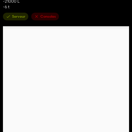
-21000 L
-6 t
Serveur
Consoles