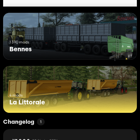
1 390 mods
Bennes
4 mods
La Littorale
Changelog
1