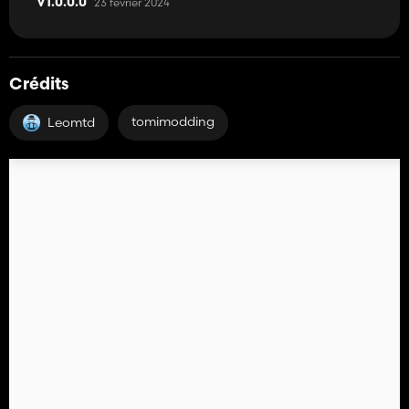
23 février 2024
V1.0.0.0
Crédits
tomimodding
Leomtd