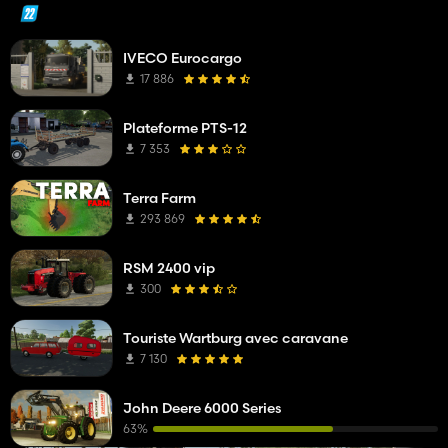
IVECO Eurocargo
17 886
Plateforme PTS-12
7 353
Terra Farm
293 869
RSM 2400 vip
300
Touriste Wartburg avec caravane
7 130
John Deere 6000 Series
63%