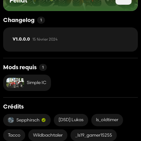
Fendt
Changelog
1
15 février 2024
V1.0.0.0
Mods requis
1
Simple IC
Crédits
[DSD] Lukas
ls_oldtimer
Sepphirsch
Tacco
Wildbachtaler
_ls19_gamer15255