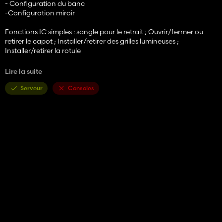
- Configuration du banc
-Configuration miroir
Fonctions IC simples : sangle pour le retrait ; Ouvrir/fermer ou
retirer le capot ; Installer/retirer des grilles lumineuses ;
Installer/retirer la rotule
Lire la suite
Configurations Fendt Dieselross F12HLA :
- Configuration des temples
Serveur
Consoles
- Configuration du banc
Fonctions IC simples : aucune