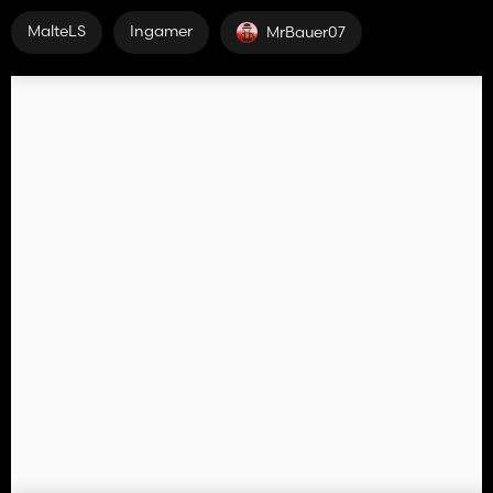
MalteLS
Ingamer
MrBauer07